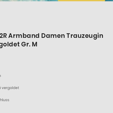
002R Armband Damen Trauzeugin
goldet Gr. M
n
sé vergoldet
chluss