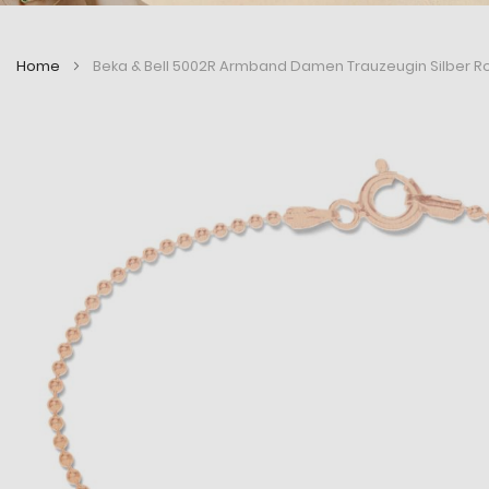
Home
Beka & Bell 5002R Armband Damen Trauzeugin Silber Ro
Zum
Zum
Ende
Anfang
der
der
Bildergalerie
Bildergalerie
springen
springen