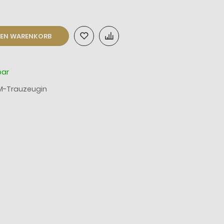
DEN WARENKORB
bar
M-Trauzeugin