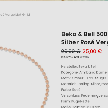
sé Vergoldet Gr. M
Beka & Bell 5
Silber Rosé Ver
29,90 €
25,00 €
inkl. MwSt., zzgl.
Versand
Hersteller: Beka & Bell
Kategorie: Armband Dame
Motiv: Gravur - Trauzeugin
Material: Sterling-Silber, ro
Farbe:
Rosé
Verschluss: Federrringvers
Form: Kugelkette
Maße Coin: ca. Ø 1,0 cm