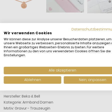
Datenschutzbestimm
Wir verwenden Cookies
Wir können diese zur Analyse unserer Besucherdaten platzieren, um
unsere Webseite zu verbessern, personalisierte Inhalte anzuzeigen
Du suchst ein schönes Geschenk für deine Trauzeugin? Hier ha
Ihnen ein großartiges Webseiten-Erlebnis zu bieten. Für weitere
Sie wird auch eine schöne Erinnerung an dieses eimalige Erleb
Informationen zu den von uns verwendeten Cookies öffnen Sie die
Einstellungen.
Verpackung "Möchtest du meine Trauzeugin sein?" wird das 
Passend dazu gibt es auch das Armband für die Brautjungfer
Alle akzeptieren
Auf der Rückseite kannst du eine persönliche Gravur anbring
Ablehnen
Nein, anpassen
Wir wünschen eine wunderschöne Hochzeit!
Hersteller: Beka & Bell
Kategorie: Armband Damen
Motiv: Gravur - Trauzeugin