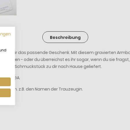
ungen
Beschreibung
 und
ben wir das passende Geschenk. Mit diesem gravierten Armband. 
nis haben - oder du überreichst es ihr sogar, wenn du sie fragst
schöne Schmuckstück zu dir nach Hause geliefert.
 oder JGA.
en lassen. z.B. den Namen der Trauzeugin.