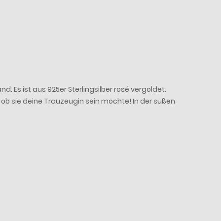
Es ist aus 925er Sterlingsilber rosé vergoldet.
, ob sie deine Trauzeugin sein möchte! In der süßen