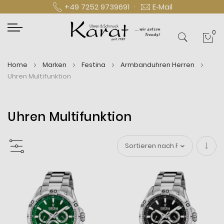
·
+49 7252 9739691
E‑Mail
0
Mei
Home
Marken
Festina
Armbanduhren Herren
Uhren Multifunktion
Uhren Multifunktion
In
aufs
Reihe