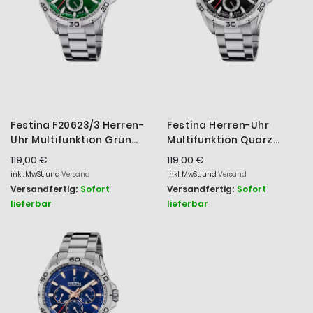
Festina F20623/3 Herren-
Festina Herren-Uhr
Uhr Multifunktion Grün
Multifunktion Quarz
Quarz Edelstahl-
Edelstahl-Armband
119,00 €
119,00 €
Armband
F20623/4
inkl. MwSt. und
Versand
inkl. MwSt. und
Versand
Versandfertig:
Sofort
Versandfertig:
Sofort
lieferbar
lieferbar