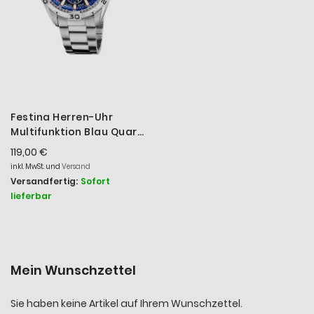
Festina Herren-Uhr
Multifunktion Blau Quarz
Edelstahl-Armband
119,00 €
F20623/2
inkl. MwSt. und
Versand
Versandfertig:
Sofort
lieferbar
Mein Wunschzettel
Sie haben keine Artikel auf Ihrem Wunschzettel.