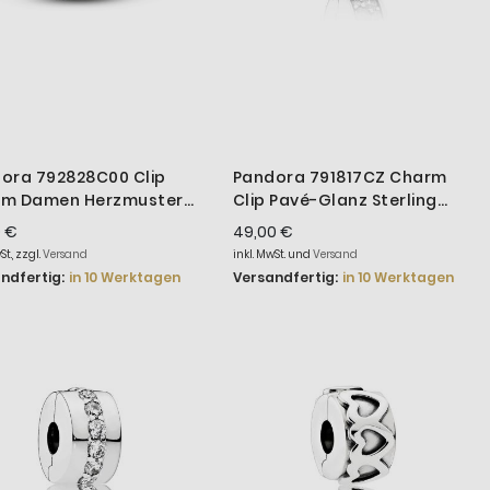
ora 792828C00 Clip
Pandora 791817CZ Charm
rm Damen Herzmuster
Clip Pavé-Glanz Sterling
ing-Silber
Silber
0 €
49,00 €
St., zzgl.
Versand
inkl. MwSt. und
Versand
ndfertig:
in 10 Werktagen
Versandfertig:
in 10 Werktagen