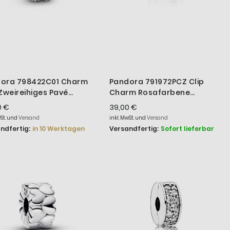
ora 798422C01 Charm
Pandora 791972PCZ Clip
 Zweireihiges Pavé
Charm Rosafarbene
ing-Silber
Funkelnde Linie
0 €
39,00 €
wSt. und
Versand
inkl. MwSt. und
Versand
ndfertig:
in 10 Werktagen
Versandfertig:
Sofort lieferbar