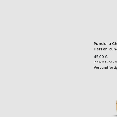
Pandora C
Herzen Rund
793679C01
45,00 €
inkl. MwSt. und
Ve
Versandfertig