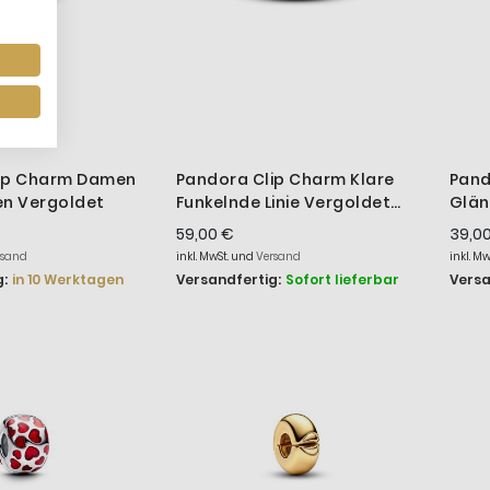
ip Charm Damen
Pandora Clip Charm Klare
Pand
en Vergoldet
Funkelnde Linie Vergoldet
Glän
761972C01
Silb
59,00 €
39,0
rsand
inkl. MwSt. und
Versand
inkl. M
:
in 10 Werktagen
Versandfertig:
Sofort lieferbar
Versa