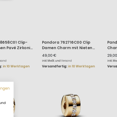
8658C01 Clip-
Pandora 762716C00 Clip
Pand
n Pavé Zirkonia
Damen Charm mit Nieten
Cha
det
Vergoldet
Sterl
49,00 €
29,0
rsand
inkl. MwSt. und
Versand
inkl. Mw
:
in 10 Werktagen
Versandfertig:
in 10 Werktagen
Versa
ungen
 und