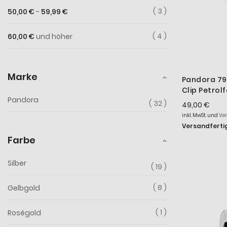
3
50,00 €
-
59,99 €
4
60,00 €
und höher
Marke
Pandora 7
Clip Petrol
Pandora
Silber
32
49,00 €
inkl. MwSt. und
Ve
Versandfertig
Farbe
Silber
19
8
Gelbgold
1
Roségold