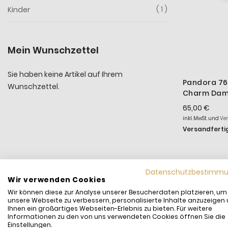
1
Kinder
Mein Wunschzettel
Sie haben keine Artikel auf Ihrem
Pandora 76
Wunschzettel.
Charm Dame
14k Vergol
65,00 €
inkl. MwSt. und
Ve
Versandfertig
Datenschutzbestimm
Wir verwenden Cookies
Wir können diese zur Analyse unserer Besucherdaten platzieren, um
unsere Webseite zu verbessern, personalisierte Inhalte anzuzeigen
Ihnen ein großartiges Webseiten-Erlebnis zu bieten. Für weitere
Informationen zu den von uns verwendeten Cookies öffnen Sie die
Einstellungen.