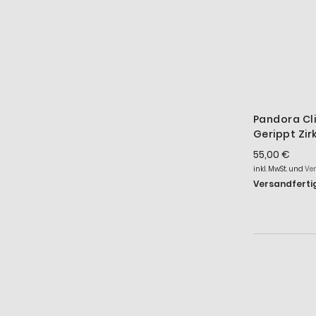
Pandora C
Gerippt Zir
Vergoldet 
55,00 €
inkl. MwSt. und
Ve
Versandfertig