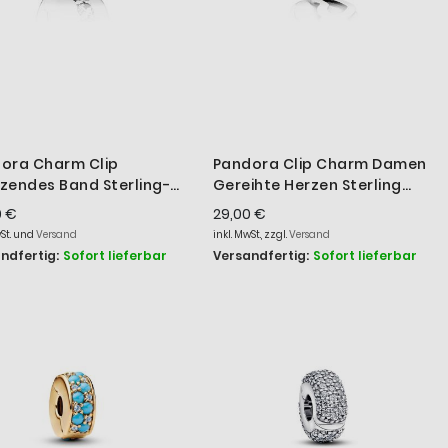
ora Charm Clip
Pandora Clip Charm Damen
zendes Band Sterling-
Gereihte Herzen Sterling
er 791972CZ
Silber 791978
0 €
29,00 €
wSt. und
Versand
inkl. MwSt., zzgl.
Versand
ndfertig:
Sofort lieferbar
Versandfertig:
Sofort lieferbar