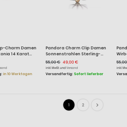
lip-Charm Damen
Pandora Charm Clip Damen
Pand
konia 14 Karat
Sonnenstrahlen Sterling-
Wirb
764078C01
Silber 790216
Silb
55,00 €
49,00 €
55,00
rsand
inkl. MwSt. und
Versand
inkl. M
:
in 10 Werktagen
Versandfertig:
Sofort lieferbar
Versa
1
2