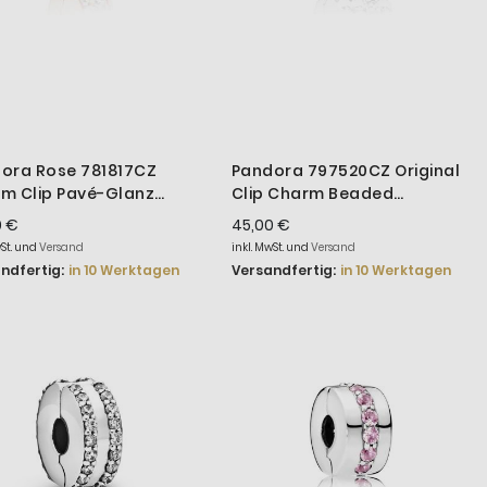
ora Rose 781817CZ
Pandora 797520CZ Original
m Clip Pavé-Glanz
Clip Charm Beaded
anz
Brilliance Sterling-Silber
0 €
45,00 €
wSt. und
Versand
inkl. MwSt. und
Versand
ndfertig:
in 10 Werktagen
Versandfertig:
in 10 Werktagen