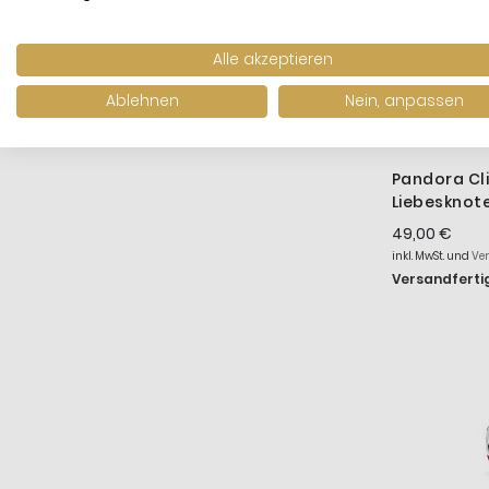
Alle akzeptieren
Ablehnen
Nein, anpassen
Pandora Cl
Liebesknot
49,00 €
inkl. MwSt. und
Ve
Versandfertig