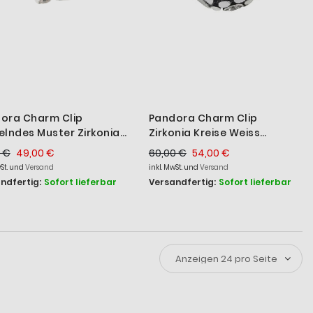
ora Charm Clip
Pandora Charm Clip
elndes Muster Zirkonia
Zirkonia Kreise Weiss
er 79380CCZ
Sterling-Silber 790593CZ
 €
49,00 €
60,00 €
54,00 €
wSt. und
Versand
inkl. MwSt. und
Versand
ndfertig:
Sofort lieferbar
Versandfertig:
Sofort lieferbar