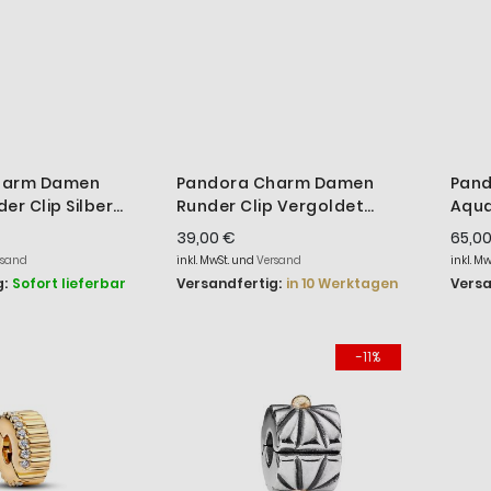
harm Damen
Pandora Charm Damen
Pand
er Clip Silber
Runder Clip Vergoldet
Aqua
763678C00
Verg
39,00 €
65,0
rsand
inkl. MwSt. und
Versand
inkl. M
:
Sofort lieferbar
Versandfertig:
in 10 Werktagen
Versa
-11%