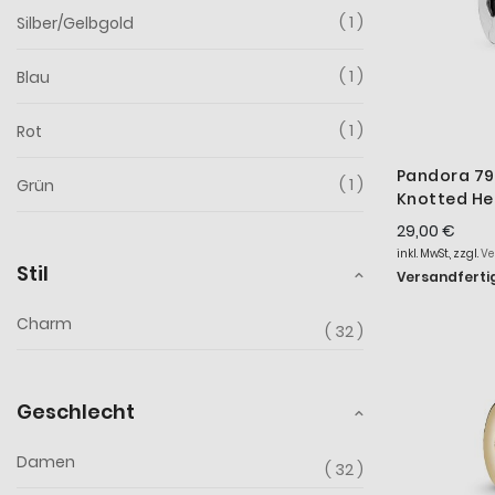
1
Silber/Gelbgold
1
Blau
1
Rot
Pandora 79
1
Grün
Knotted Hea
Silber
29,00 €
inkl. MwSt., zzgl.
Ve
Stil
Versandfertig
Charm
32
Geschlecht
Damen
32