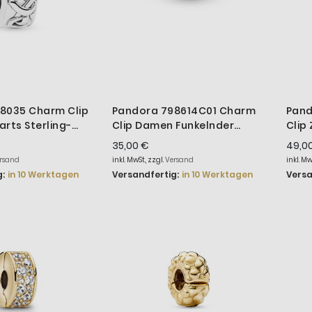
8035 Charm Clip
Pandora 798614C01 Charm
Pand
rts Sterling-
Clip Damen Funkelnder
Clip
Sonnenstrahl Sterling-Silber
Sterl
35,00 €
49,0
rsand
inkl. MwSt., zzgl.
Versand
inkl. M
:
in 10 Werktagen
Versandfertig:
in 10 Werktagen
Versa