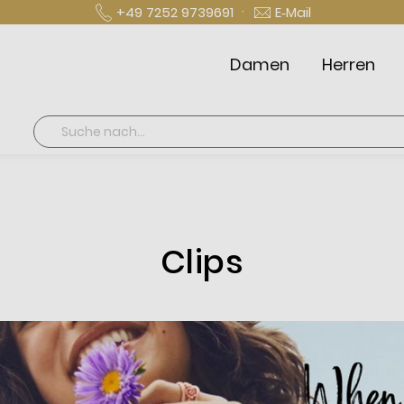
·
+49 7252 9739691
E‑Mail
Damen
Herren
Suche
Clips