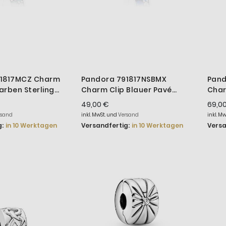
91817MCZ Charm
Pandora 791817NSBMX
Pand
farben Sterling
Charm Clip Blauer Pavé
Char
Glanz
Eleg
49,00 €
69,0
rsand
inkl. MwSt. und
Versand
inkl. M
:
in 10 Werktagen
Versandfertig:
in 10 Werktagen
Versa