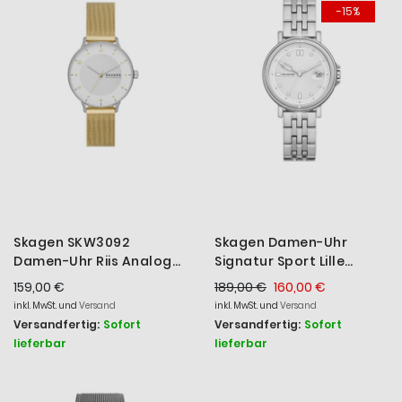
-15%
Reihe
Skagen SKW3092
Skagen Damen-Uhr
Damen-Uhr Riis Analog
Signatur Sport Lille
Quarz Milanaise
Analog Quarz Edelstahl-
159,00 €
189,00 €
160,00 €
Edelstahl-Band Gold-
Band SKW3134
inkl. MwSt. und
Versand
inkl. MwSt. und
Versand
Ton Ø 36 mm
Versandfertig:
Sofort
Versandfertig:
Sofort
lieferbar
lieferbar