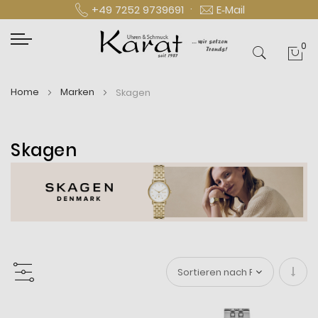
·
+49 7252 9739691
E‑Mail
0
Mei
Home
Marken
Skagen
Skagen
In
aufs