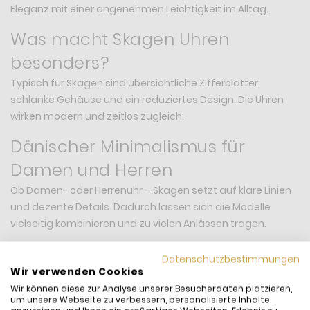
Eleganz mit einer angenehmen Leichtigkeit im Alltag.
Was macht Skagen Uhren
besonders?
Typisch für Skagen sind übersichtliche Zifferblätter,
schlanke Gehäuse und ein reduziertes Design. Die Uhren
wirken modern und zeitlos zugleich.
Dänischer Minimalismus für
Damen und Herren
Ob Damen- oder Herrenuhr – Skagen setzt auf klare Linien
und dezente Details. Dadurch lassen sich die Modelle
vielseitig kombinieren und zu vielen Anlässen tragen.
Schlicht, aber nie langweilig
Datenschutzbestimmungen
Wir verwenden Cookies
Die Verbindung aus modernem Design und hoher
Wir können diese zur Analyse unserer Besucherdaten platzieren,
Alltagstauglichkeit macht Skagen zu einer beliebten Wahl
um unsere Webseite zu verbessern, personalisierte Inhalte
für alle, die eine elegante Uhr ohne überflüssige Details