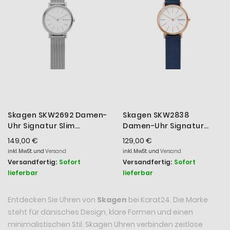
Skagen SKW2692 Damen-
Skagen SKW2838
Uhr Signatur Slim
Damen-Uhr Signatur
Milanaise Edelstahl-
Analog Quarz mit Leder-
149,00 €
129,00 €
Band
Armband Ø 30 mm
inkl. MwSt. und
Versand
inkl. MwSt. und
Versand
Versandfertig:
Sofort
Versandfertig:
Sofort
lieferbar
lieferbar
Entdecken Sie Uhren von
Skagen
bei Karat24. Die Marke
steht für dänisches Design, klare Formen und einen
minimalistischen Stil. Skagen Uhren verbinden zeitlose