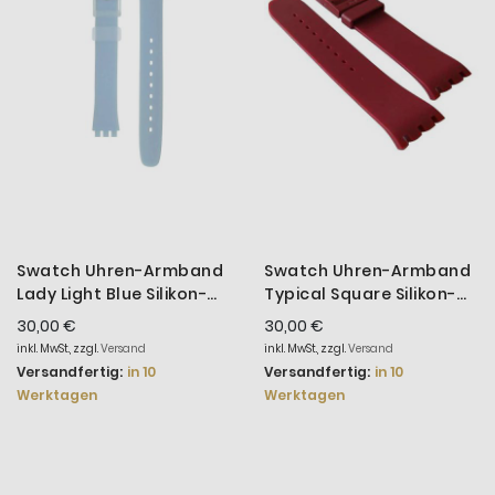
Swatch Uhren-Armband
Swatch Uhren-Armband
Lady Light Blue Silikon-
Typical Square Silikon-
Band ALK396
Band ASUBR100
30,00 €
30,00 €
inkl. MwSt., zzgl.
Versand
inkl. MwSt., zzgl.
Versand
Versandfertig:
in 10
Versandfertig:
in 10
Werktagen
Werktagen