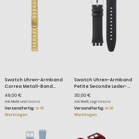
Swatch Uhren-Armband
Swatch Uhren-Armband
Correa Metall-Band
Petite Seconde Leder-
Gold-Ton AYGG001G
Band ACSY23S400
49,00 €
30,00 €
inkl. MwSt. und
Versand
inkl. MwSt., zzgl.
Versand
Versandfertig:
in 10
Versandfertig:
in 10
Werktagen
Werktagen