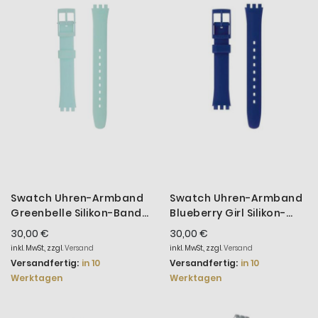
Swatch Uhren-Armband
Swatch Uhren-Armband
Greenbelle Silikon-Band
Blueberry Girl Silikon-
ALG129
Band ALN148C
30,00 €
30,00 €
inkl. MwSt., zzgl.
Versand
inkl. MwSt., zzgl.
Versand
Versandfertig:
in 10
Versandfertig:
in 10
Werktagen
Werktagen