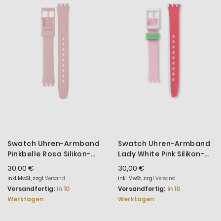
aufs
Reihe
Swatch Uhren-Armband
Swatch Uhren-Armband
Pinkbelle Rosa Silikon-
Lady White Pink Silikon-
Band ALP150
Band ALW146
30,00 €
30,00 €
inkl. MwSt., zzgl.
Versand
inkl. MwSt., zzgl.
Versand
Versandfertig:
in 10
Versandfertig:
in 10
Werktagen
Werktagen