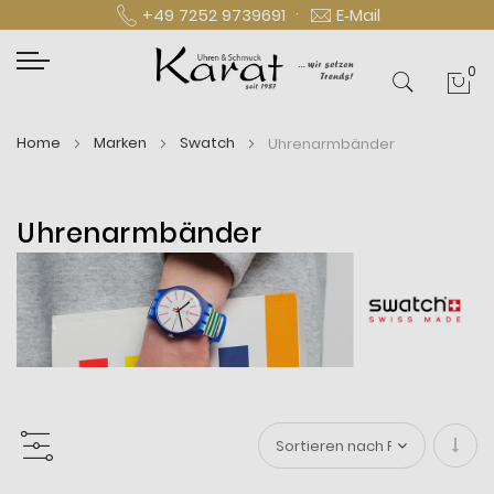
·
+49 7252 9739691
E‑Mail
0
Mei
Home
Marken
Swatch
Uhrenarmbänder
Uhrenarmbänder
In