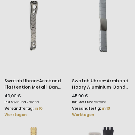
Swatch Uhren-Armband
Swatch Uhren-Armband
Flattention Metall-Band
Hoary Aluminium-Band
SFB106G
AYGS7001AS
49,00 €
45,00 €
inkl. MwSt. und
Versand
inkl. MwSt. und
Versand
Versandfertig:
in 10
Versandfertig:
in 10
Werktagen
Werktagen