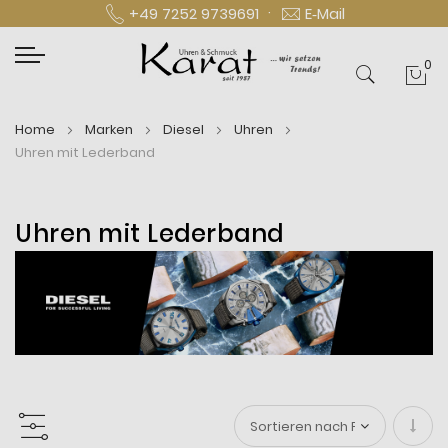
·
+49 7252 9739691
E‑Mail
0
Mei
Home
Marken
Diesel
Uhren
Uhren mit Lederband
Uhren mit Lederband
In