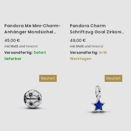
Pandora Me Mini-Charm-
Pandora Charm
Anhänger Mondsichel
Schriftzug Goal Zirkonia
Weiß 14K Vergoldet
14 Karat Vergoldet
45,00 €
49,00 €
764614C01
764709C01
inkl. MwSt. und
Versand
inkl. MwSt. und
Versand
Versandfertig:
Sofort
Versandfertig:
in 10
lieferbar
Werktagen
Neuheit
Neuheit