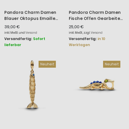
Pandora Charm Damen
Pandora Charm Damen
Blauer Oktopus Emaille
Fische Offen Gearbeitet
Sterling-Silber
Sterling-Silber
39,00 €
25,00 €
794706C01
794699C01
inkl. MwSt. und
Versand
inkl. MwSt., zzgl.
Versand
Versandfertig:
Sofort
Versandfertig:
in 10
lieferbar
Werktagen
Neuheit
Neuheit