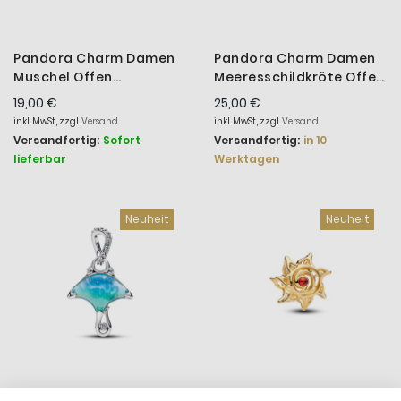
Pandora Charm Damen
Pandora Charm Damen
Muschel Offen
Meeresschildkröte Offen
Gearbeitet Sterling-
Sterling-Silber
19,00 €
25,00 €
Silber 794695C01
794697C01
inkl. MwSt., zzgl.
Versand
inkl. MwSt., zzgl.
Versand
Versandfertig:
Sofort
Versandfertig:
in 10
lieferbar
Werktagen
Neuheit
Neuheit