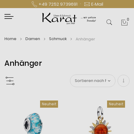
·
+49 7252 9739691
E‑Mail
0
Mei
Home
Damen
Schmuck
Anhänger
Anhänger
In
aufs
Neuheit
Neuheit
Reihe