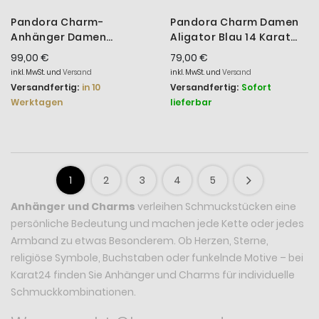
Pandora Charm-
Pandora Charm Damen
Anhänger Damen
Aligator Blau 14 Karat
Beweglicher Fisch 14K
Vergoldet 764624C01
99,00 €
79,00 €
Vergoldet 764686C01
inkl. MwSt. und
Versand
inkl. MwSt. und
Versand
Versandfertig:
in 10
Versandfertig:
Sofort
Werktagen
lieferbar
1
2
3
4
5
Anhänger und Charms
verleihen Schmuckstücken eine
persönliche Bedeutung und machen jede Kette oder jedes
Armband zu etwas Besonderem. Ob Herzen, Sterne,
religiöse Symbole, Buchstaben oder funkelnde Motive – bei
Karat24 finden Sie Anhänger und Charms für individuelle
Schmuckkombinationen.