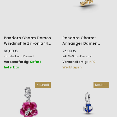
Pandora Charm Damen
Pandora Charm-
Windmühle Zirkonia 14
Anhänger Damen
Karat Vergoldet
Krabbe 14 Karat
59,00 €
75,00 €
764631C01
Vergoldet 764684C01
inkl. MwSt. und
Versand
inkl. MwSt. und
Versand
Versandfertig:
Sofort
Versandfertig:
in 10
lieferbar
Werktagen
Neuheit
Neuheit