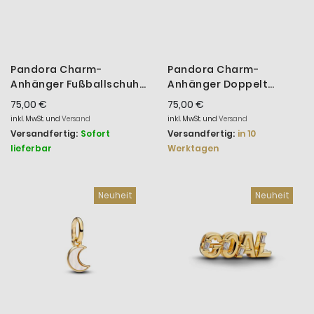
Pandora Charm-
Pandora Charm-
Anhänger Fußballschuh
Anhänger Doppelt
Silber 14K Vergoldet
Trophäe 14 Karat
75,00 €
75,00 €
764712C00
Vergoldet 764715C01
inkl. MwSt. und
Versand
inkl. MwSt. und
Versand
Versandfertig:
Sofort
Versandfertig:
in 10
lieferbar
Werktagen
Neuheit
Neuheit