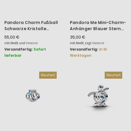
Pandora Charm Fußball
Pandora Me Mini-Charm-
Schwarze Kristalle
Anhänger Blauer Stern
Sterling-Silber
Sterling-Silber
55,00 €
35,00 €
794710C01
794613C01
inkl. MwSt. und
Versand
inkl. MwSt., zzgl.
Versand
Versandfertig:
Sofort
Versandfertig:
in 10
lieferbar
Werktagen
Neuheit
Neuheit