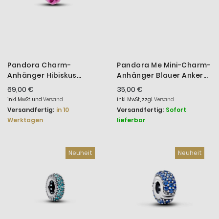
Pandora Charm-
Pandora Me Mini-Charm-
Anhänger Hibiskus
Anhänger Blauer Anker
Zirkonia Sterling-Silber
Sterling-Silber
69,00 €
35,00 €
794698C01
794610C01
inkl. MwSt. und
Versand
inkl. MwSt., zzgl.
Versand
Versandfertig:
in 10
Versandfertig:
Sofort
Werktagen
lieferbar
Neuheit
Neuheit