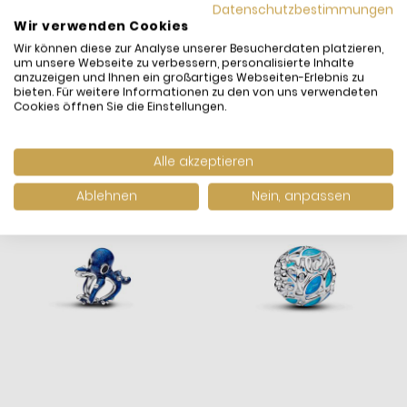
Datenschutzbestimmungen
Wir verwenden Cookies
Pandora Charm-
Pandora Charm Damen
Wir können diese zur Analyse unserer Besucherdaten platzieren,
um unsere Webseite zu verbessern, personalisierte Inhalte
Anhänger Damen
Offene Sonne 14 Karat
anzuzeigen und Ihnen ein großartiges Webseiten-Erlebnis zu
Mantarochen Murano-
Vergoldet 764625C01
bieten. Für weitere Informationen zu den von uns verwendeten
69,00 €
39,00 €
Glas Silber 794685C01
Cookies öffnen Sie die Einstellungen.
inkl. MwSt. und
Versand
inkl. MwSt. und
Versand
Versandfertig:
in 10
Versandfertig:
in 10
Werktagen
Werktagen
Alle akzeptieren
Ablehnen
Nein, anpassen
Neuheit
Neuheit