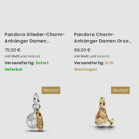
Pandora Glieder-Charm-
Pandora Charm-
Anhänger Damen
Anhänger Damen Orca
Seemann 14K Vergoldet
Zirkonia Sterling-Silber
75,00 €
69,00 €
764692C01
794683C01
inkl. MwSt. und
Versand
inkl. MwSt. und
Versand
Versandfertig:
Sofort
Versandfertig:
in 10
lieferbar
Werktagen
Neuheit
Neuheit