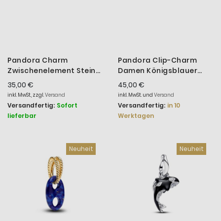
Pandora Charm
Pandora Clip-Charm
Zwischenelement Steine
Damen Königsblauer
Eisblau Sterling-Silber
Stein Sterling-Silber
35,00 €
45,00 €
791359C01
794700C01
inkl. MwSt., zzgl.
Versand
inkl. MwSt. und
Versand
Versandfertig:
Sofort
Versandfertig:
in 10
lieferbar
Werktagen
Neuheit
Neuheit