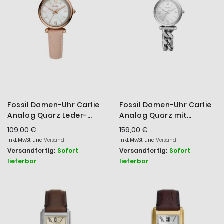
Fossil Damen-Uhr Carlie
Fossil Damen-Uhr Carlie
Analog Quarz Leder-
Analog Quarz mit
Armband Roségold-Ton
Edelstahl-Armband
109,00 €
159,00 €
ES4699
ES5331
inkl. MwSt. und
Versand
inkl. MwSt. und
Versand
Versandfertig:
Sofort
Versandfertig:
Sofort
lieferbar
lieferbar