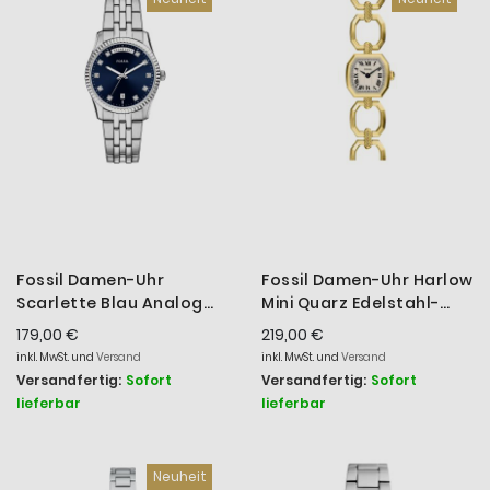
Reihe
Fossil Damen-Uhr
Fossil Damen-Uhr Harlow
Scarlette Blau Analog
Mini Quarz Edelstahl-
Quarz Edelstahl-
Band Gold-Ton ES5483
179,00 €
219,00 €
Armband ES5457
inkl. MwSt. und
Versand
inkl. MwSt. und
Versand
Versandfertig:
Sofort
Versandfertig:
Sofort
lieferbar
lieferbar
Neuheit