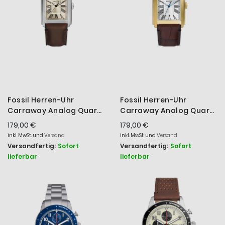
Fossil Herren-Uhr
Fossil Herren-Uhr
Carraway Analog Quarz
Carraway Analog Quarz
Braun Leder-Band FS6012
Braun Leder-Band Gold-
179,00 €
179,00 €
Ton FS6011
inkl. MwSt. und
Versand
inkl. MwSt. und
Versand
Versandfertig:
Sofort
Versandfertig:
Sofort
lieferbar
lieferbar