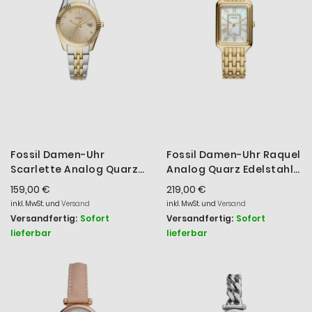
Fossil Damen-Uhr
Fossil Damen-Uhr Raquel
Scarlette Analog Quarz
Analog Quarz Edelstahl-
Edelstahl-Band Gold-
Armband Gold-Ton
159,00 €
219,00 €
Ton ES4949
ES5304
inkl. MwSt. und
Versand
inkl. MwSt. und
Versand
Versandfertig:
Sofort
Versandfertig:
Sofort
lieferbar
lieferbar