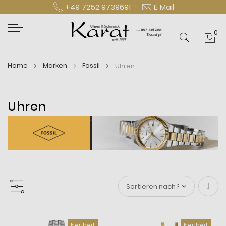
·
+49 7252 9739691
E‑Mail
0
Mei
Home
Marken
Fossil
Uhren
Uhren
In
aufs
Neuheit
Neuheit