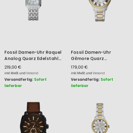
Fossil Damen-Uhr Raquel
Fossil Damen-Uhr
Analog Quarz Edelstahl-
Gilmore Quarz
Band Silber-Ton ES5306
Edelstahl-Band Silber
219,00 €
179,00 €
Gold-Ton ES5396
inkl. MwSt. und
Versand
inkl. MwSt. und
Versand
Versandfertig:
Sofort
Versandfertig:
Sofort
lieferbar
lieferbar