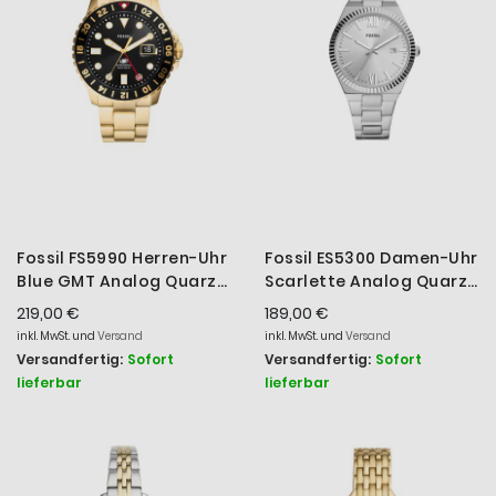
Fossil FS5990 Herren-Uhr
Fossil ES5300 Damen-Uhr
Blue GMT Analog Quarz
Scarlette Analog Quarz
Edelstahl-Band Gold-
mit Edelstahl-Armband
219,00 €
189,00 €
Ton Ø 46 mm
Ø 38 mm
inkl. MwSt. und
Versand
inkl. MwSt. und
Versand
Versandfertig:
Sofort
Versandfertig:
Sofort
lieferbar
lieferbar