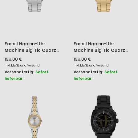
Fossil Herren-Uhr
Fossil Herren-Uhr
Machine Big Tic Quarz
Machine Big Tic Quarz
Edelstahl-Armband
Edelstahl-Band Gold-
199,00 €
199,00 €
FS6155
Ton FS6157
inkl. MwSt. und
Versand
inkl. MwSt. und
Versand
Versandfertig:
Sofort
Versandfertig:
Sofort
lieferbar
lieferbar