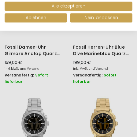
Alle akzeptieren
Ablehnen
Nein, anpassen
Fossil Damen-Uhr
Fossil Herren-Uhr Blue
Gilmore Analog Quarz
Dive Marineblau Quarz
Edelstahl-Band Gold-
Edelstahl-Band FS6166
159,00 €
199,00 €
Ton ES5421
inkl. MwSt. und
Versand
inkl. MwSt. und
Versand
Versandfertig:
Sofort
Versandfertig:
Sofort
lieferbar
lieferbar