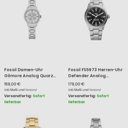
Fossil Damen-Uhr
Fossil FS5973 Herren-Uhr
Gilmore Analog Quarz
Defender Analog
Edelstahl-Armband
Solarwerk Edelstahl-
159,00 €
179,00 €
ES5419
Band Ø 40 mm
inkl. MwSt. und
Versand
inkl. MwSt. und
Versand
Versandfertig:
Sofort
Versandfertig:
Sofort
lieferbar
lieferbar