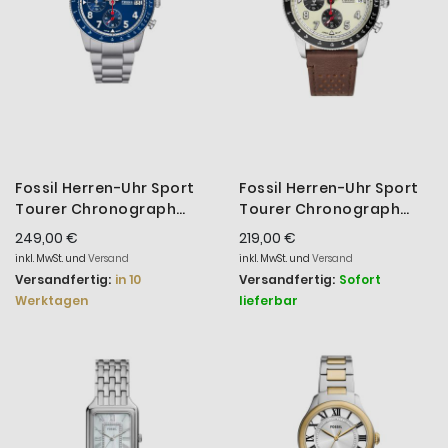
Fossil Herren-Uhr Sport
Fossil Herren-Uhr Sport
Tourer Chronograph
Tourer Chronograph
Quarz Edelstahl-Band
Quarz Leder-Band
249,00 €
219,00 €
FS6047
FS6042
inkl. MwSt. und
Versand
inkl. MwSt. und
Versand
Versandfertig:
in 10
Versandfertig:
Sofort
Werktagen
lieferbar