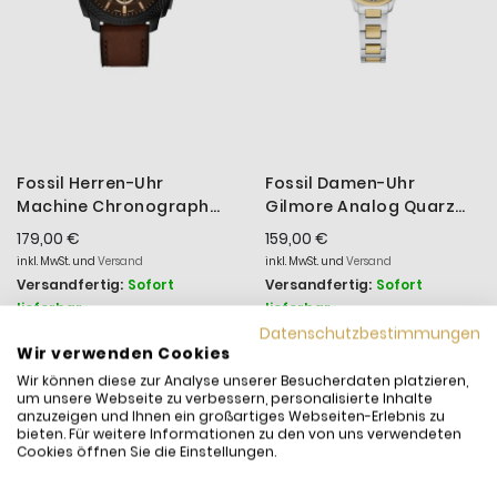
Fossil Herren-Uhr
Fossil Damen-Uhr
Machine Chronograph
Gilmore Analog Quarz
Quarz Leder-Armband
Edelstahl-Band Gold-
179,00 €
159,00 €
FS6101
Ton ES5422
inkl. MwSt. und
Versand
inkl. MwSt. und
Versand
Versandfertig:
Sofort
Versandfertig:
Sofort
lieferbar
lieferbar
Datenschutzbestimmungen
Wir verwenden Cookies
Wir können diese zur Analyse unserer Besucherdaten platzieren,
um unsere Webseite zu verbessern, personalisierte Inhalte
anzuzeigen und Ihnen ein großartiges Webseiten-Erlebnis zu
bieten. Für weitere Informationen zu den von uns verwendeten
Cookies öffnen Sie die Einstellungen.