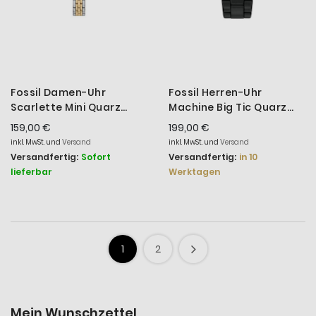
Fossil Damen-Uhr
Fossil Herren-Uhr
Scarlette Mini Quarz
Machine Big Tic Quarz
Edelstahl-Band Gold-
Edelstahl-Band Schwarz
159,00 €
199,00 €
Ton ES5473
FS6156
inkl. MwSt. und
Versand
inkl. MwSt. und
Versand
Versandfertig:
Sofort
Versandfertig:
in 10
lieferbar
Werktagen
1
2
Mein Wunschzettel