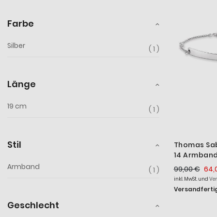
Farbe
Silber
1
Länge
19 cm
1
Stil
Thomas Sab
14 Armban
Bridge Silb
Armband
99,00 €
64,
1
inkl. MwSt. und
Ve
Versandfertig
Geschlecht