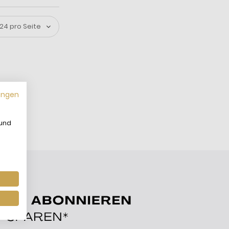
ungen
 und