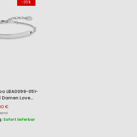
-35%
o LBA0099-051-
d Damen Love
er 19 cm
00 €
rsand
:
Sofort lieferbar