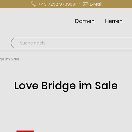
·
+49 7252 9739691
E‑Mail
Damen
Herren
Suche
ge im Sale
Love Bridge im Sale