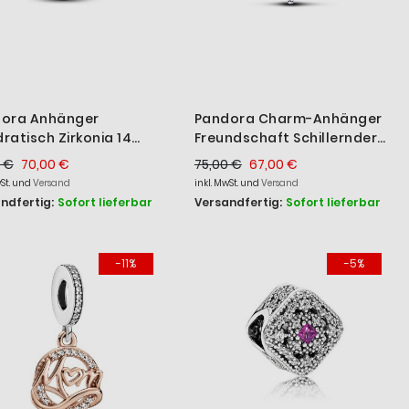
ora Anhänger
Pandora Charm-Anhänger
ratisch Zirkonia 14
Freundschaft Schillernder
t Vergoldet 364009C01
Opal Silber 793434C01
 €
70,00 €
75,00 €
67,00 €
wSt. und
Versand
inkl. MwSt. und
Versand
ndfertig:
Sofort lieferbar
Versandfertig:
Sofort lieferbar
-11%
-5%