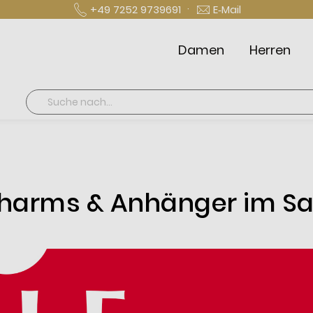
·
+49 7252 9739691
E‑Mail
Damen
Herren
Suche
harms & Anhänger im Sa