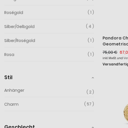
1
Roségold
4
Silber/Gelbgold
Pandora C
1
Silber/Roségold
Geometrisc
Zirkonia Ste
75,00 €
67,
1
Rosa
796211CZ
inkl. MwSt. und
Ve
Versandfertig
Stil
Anhänger
2
57
Charm
Geschlecht