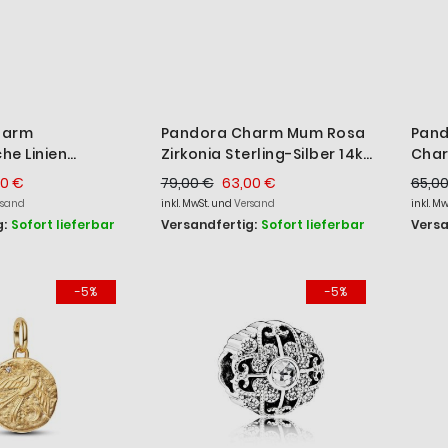
harm
Pandora Charm Mum Rosa
Pand
he Linien
Zirkonia Sterling-Silber 14k
Cha
rling-Silber
Gelbgold 790574CZS
Zwei
00 €
79,00 €
63,00 €
65,0
rsand
inkl. MwSt. und
Versand
inkl. M
:
Sofort lieferbar
Versandfertig:
Sofort lieferbar
Versa
-5%
-5%