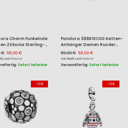
ora Charm Funkelnde
Pandora 388610C00 Ketten-
en Zirkonia Sterling-
Anhänger Damen Runder
er 796271CZ
mit Herz 14k Rosé Vergoldet
0 €
56,00 €
59,00 €
56,00 €
wSt. und
Versand
inkl. MwSt. und
Versand
ndfertig:
Sofort lieferbar
Versandfertig:
Sofort lieferbar
-10%
-10%