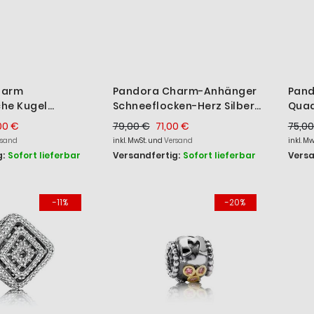
harm
Pandora Charm-Anhänger
Pand
che Kugel
Schneeflocken-Herz Silber
Quad
lber 790265
Gold 792012CZ
Kara
00 €
79,00 €
71,00 €
75,00
rsand
inkl. MwSt. und
Versand
inkl. M
:
Sofort lieferbar
Versandfertig:
Sofort lieferbar
Versa
-11%
-20%