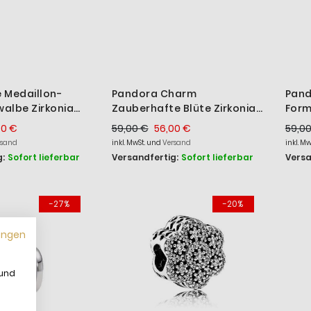
 Medaillon-
Pandora Charm
Pand
albe Zirkonia
Zauberhafte Blüte Zirkonia
Form
det 764082C01
Sterling-Silber 791961CZ
Silb
00 €
59,00 €
56,00 €
59,0
rsand
inkl. MwSt. und
Versand
inkl. M
:
Sofort lieferbar
Versandfertig:
Sofort lieferbar
Versa
-27%
-20%
ungen
 und