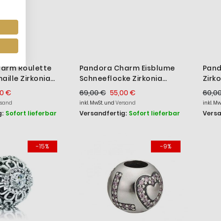
arm Roulette
Pandora Charm Eisblume
Pand
aille Zirkonia
Schneeflocke Zirkonia
Zirk
82EN11
Sterling-Silber 791998CZ
Ster
00 €
69,00 €
55,00 €
60,0
rsand
inkl. MwSt. und
Versand
inkl. M
:
Sofort lieferbar
Versandfertig:
Sofort lieferbar
Versa
-15%
-9%