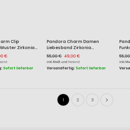
arm Clip
Pandora Charm Damen
Pan
Muster Zirkonia
Liebesband Zirkonia
Funk
80CCZ
Sterling-Silber 791976CZ
Silb
00 €
55,00 €
49,00 €
55,00
rsand
inkl. MwSt. und
Versand
inkl. M
:
Sofort lieferbar
Versandfertig:
Sofort lieferbar
Versa
1
2
3