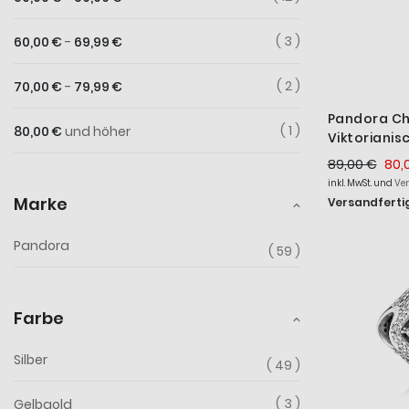
3
60,00 €
-
69,99 €
2
70,00 €
-
79,99 €
Pandora C
1
80,00 €
und höher
Viktorianis
Sterling-Si
89,00 €
80,
inkl. MwSt. und
Ve
Marke
Versandfertig
Pandora
59
Farbe
Silber
49
3
Gelbgold