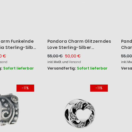
arm Funkelnde
Pandora Charm Glitzerndes
Pand
ia Sterling-Silber
Love Sterling-Silber
Char
791196PCZ
Verg
0 €
55,00 €
50,00 €
55,00
rsand
inkl. MwSt. und
Versand
inkl. M
:
Sofort lieferbar
Versandfertig:
Sofort lieferbar
Versa
-11%
-11%