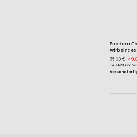
Pandora Ch
Wirbelndes 
Silber 793
55,00 €
49,
inkl. MwSt. und
Ve
Versandfertig