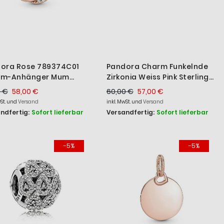
ora Rose 789374C01
Pandora Charm Funkelnde
rm-Anhänger Mum
Zirkonia Weiss Pink Sterling-
farbig Sterling-Silber
Silber 792013NCC
0 €
58,00 €
60,00 €
57,00 €
wSt. und
Versand
inkl. MwSt. und
Versand
ndfertig:
Sofort lieferbar
Versandfertig:
Sofort lieferbar
-5%
-5%