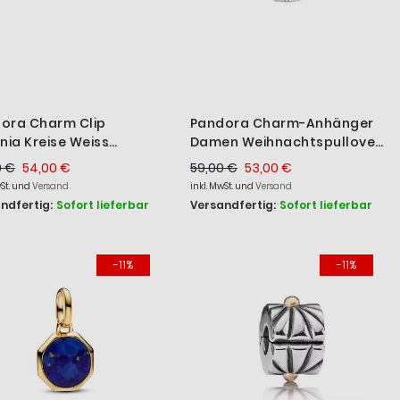
ora Charm Clip
Pandora Charm-Anhänger
onia Kreise Weiss
Damen Weihnachtspullover
ling-Silber 790593CZ
Sterling-Silber 793596C01
0 €
54,00 €
59,00 €
53,00 €
wSt. und
Versand
inkl. MwSt. und
Versand
ndfertig:
Sofort lieferbar
Versandfertig:
Sofort lieferbar
-11%
-11%