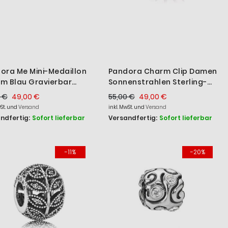
ora Me Mini-Medaillon
Pandora Charm Clip Damen
m Blau Gravierbar
Sonnenstrahlen Sterling-
oldet 763388C01
Silber 790216
 €
49,00 €
55,00 €
49,00 €
wSt. und
Versand
inkl. MwSt. und
Versand
ndfertig:
Sofort lieferbar
Versandfertig:
Sofort lieferbar
-11%
-20%