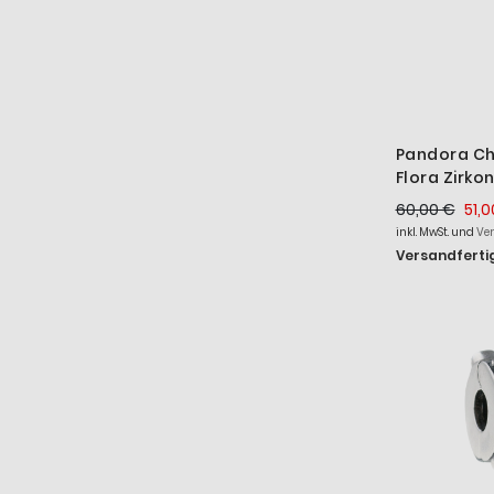
Pandora Ch
Flora Zirkon
791260CZ
60,00 €
51,0
inkl. MwSt. und
Ve
Versandfertig