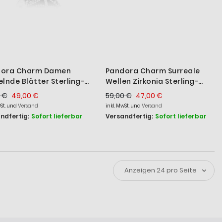
dora Charm Damen
Pandora Charm Surreale
elnde Blätter Sterling-
Wellen Zirkonia Sterling-
er 791380CZ
Silber 790548CZ
 €
49,00 €
59,00 €
47,00 €
wSt. und
Versand
inkl. MwSt. und
Versand
ndfertig:
Sofort lieferbar
Versandfertig:
Sofort lieferbar