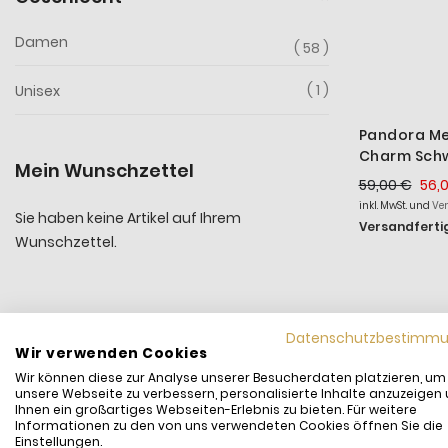
Damen
58
1
Unisex
Pandora Me
Charm Schw
Mein Wunschzettel
14K Vergol
59,00 €
56,
inkl. MwSt. und
Ve
Sie haben keine Artikel auf Ihrem
Versandfertig
Wunschzettel.
Datenschutzbestimm
Wir verwenden Cookies
Wir können diese zur Analyse unserer Besucherdaten platzieren, um
unsere Webseite zu verbessern, personalisierte Inhalte anzuzeigen
Ihnen ein großartiges Webseiten-Erlebnis zu bieten. Für weitere
Informationen zu den von uns verwendeten Cookies öffnen Sie die
Einstellungen.