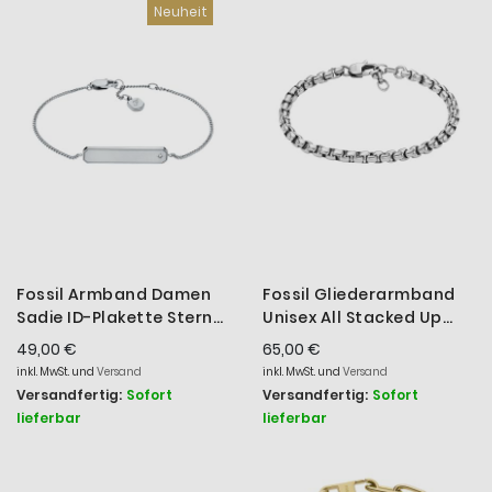
Neuheit
Fossil Armband Damen
Fossil Gliederarmband
Sadie ID-Plakette Stern
Unisex All Stacked Up
Edelstahl JF04929040
Edelstahl JF04562040
49,00 €
65,00 €
inkl. MwSt. und
Versand
inkl. MwSt. und
Versand
Versandfertig:
Sofort
Versandfertig:
Sofort
lieferbar
lieferbar