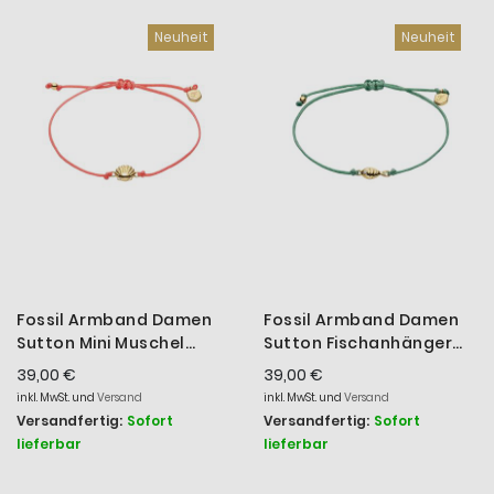
Neuheit
Neuheit
Fossil Armband Damen
Fossil Armband Damen
Sutton Mini Muschel
Sutton Fischanhänger
Metall Gold-Ton
Metall Gold-Ton
39,00 €
39,00 €
JA7313710
JA7310710
inkl. MwSt. und
Versand
inkl. MwSt. und
Versand
Versandfertig:
Sofort
Versandfertig:
Sofort
lieferbar
lieferbar