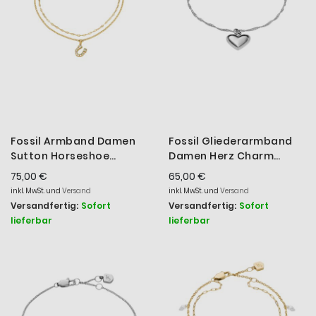
Fossil Armband Damen
Fossil Gliederarmband
Sutton Horseshoe
Damen Herz Charm
Edelstahl Goldfarben
Edelstahl Silber-Ton
75,00 €
65,00 €
JF04907710
JF04837040
inkl. MwSt. und
Versand
inkl. MwSt. und
Versand
Versandfertig:
Sofort
Versandfertig:
Sofort
lieferbar
lieferbar