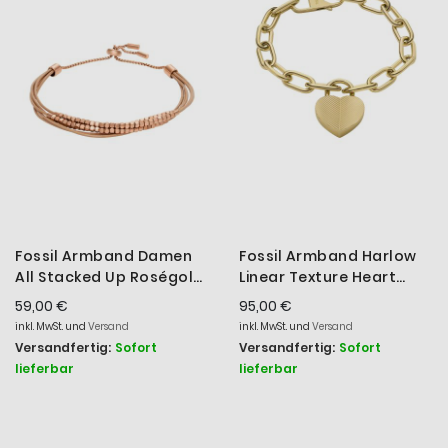
Fossil Armband Damen
Fossil Armband Harlow
All Stacked Up Roségold
Linear Texture Heart
Braun Leder JF04472791
Edelstahl Goldton
59,00 €
95,00 €
JF04658710
inkl. MwSt. und
Versand
inkl. MwSt. und
Versand
Versandfertig:
Sofort
Versandfertig:
Sofort
lieferbar
lieferbar