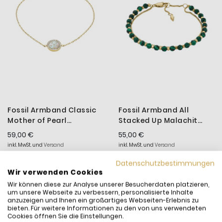
Fossil Armband Classic
Fossil Armband All
Mother of Pearl
Stacked Up Malachit
Edelstahl Gold-Ton
Edelstahl Gold-Ton
59,00 €
55,00 €
JF04866710
JF04541710
inkl. MwSt. und
Versand
inkl. MwSt. und
Versand
Versandfertig:
Sofort
Versandfertig:
Sofort
Datenschutzbestimmungen
lieferbar
lieferbar
Wir verwenden Cookies
Wir können diese zur Analyse unserer Besucherdaten platzieren,
um unsere Webseite zu verbessern, personalisierte Inhalte
anzuzeigen und Ihnen ein großartiges Webseiten-Erlebnis zu
bieten. Für weitere Informationen zu den von uns verwendeten
Cookies öffnen Sie die Einstellungen.