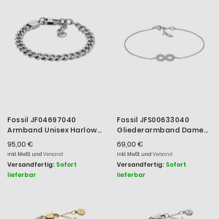
Fossil JF04697040
Fossil JFS00633040
Armband Unisex Harlow
Gliederarmband Damen
Linear Texture Chain
Infinity Silber 16,5 cm
95,00 €
69,00 €
Edelstahl
inkl. MwSt. und
Versand
inkl. MwSt. und
Versand
Versandfertig:
Sofort
Versandfertig:
Sofort
lieferbar
lieferbar