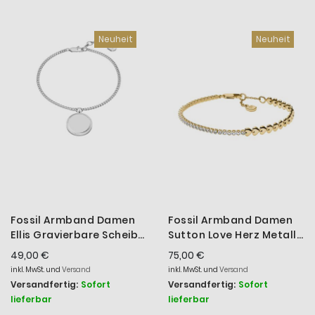
aufs
Neuheit
Neuheit
Reihe
Fossil Armband Damen
Fossil Armband Damen
Ellis Gravierbare Scheibe
Sutton Love Herz Metall
Edelstahl JF04980040
Gold-Ton JA7303710
49,00 €
75,00 €
inkl. MwSt. und
Versand
inkl. MwSt. und
Versand
Versandfertig:
Sofort
Versandfertig:
Sofort
lieferbar
lieferbar