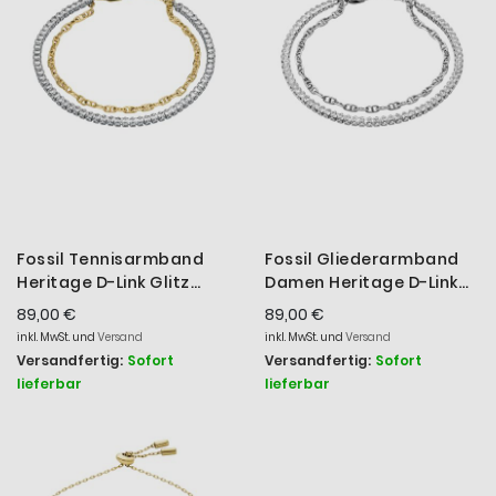
Fossil Tennisarmband
Fossil Gliederarmband
Heritage D-Link Glitz
Damen Heritage D-Link
Metall Gold-Ton
Glitz Metall JA7273040
89,00 €
89,00 €
JA7281998
inkl. MwSt. und
Versand
inkl. MwSt. und
Versand
Versandfertig:
Sofort
Versandfertig:
Sofort
lieferbar
lieferbar