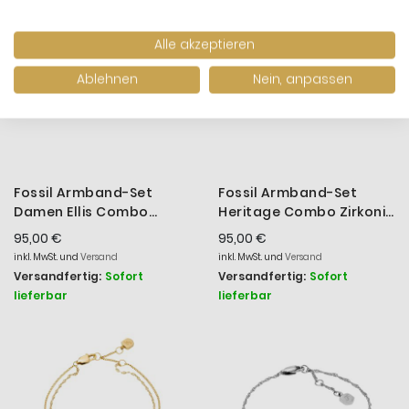
Alle akzeptieren
Ablehnen
Nein, anpassen
Fossil Armband-Set
Fossil Armband-Set
Damen Ellis Combo
Heritage Combo Zirkonia
Metall Gold-Ton
Metall Gold-Ton
95,00 €
95,00 €
JA7293SET
JA7292SET
inkl. MwSt. und
Versand
inkl. MwSt. und
Versand
Versandfertig:
Sofort
Versandfertig:
Sofort
lieferbar
lieferbar