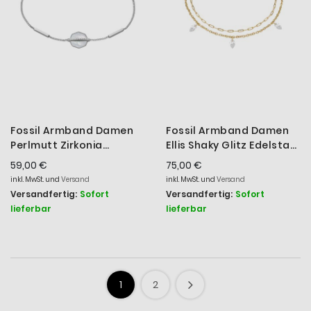
Fossil Armband Damen
Fossil Armband Damen
Perlmutt Zirkonia
Ellis Shaky Glitz Edelstahl
Edelstahl silberton
Goldton JF04895710
59,00 €
75,00 €
JF04910040
inkl. MwSt. und
Versand
inkl. MwSt. und
Versand
Versandfertig:
Sofort
Versandfertig:
Sofort
lieferbar
lieferbar
1
2