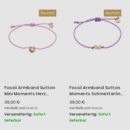
Neuheit
Neuheit
Fossil Armband Sutton
Fossil Armband Sutton
Mini Moments Herz
Moments Schmetterling
Metall Gold-Ton
Metall Gold-Ton
39,00 €
39,00 €
JA7314710
JA7309710
inkl. MwSt. und
Versand
inkl. MwSt. und
Versand
Versandfertig:
Sofort
Versandfertig:
Sofort
lieferbar
lieferbar