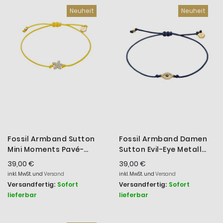
Neuheit
Neuheit
Fossil Armband Sutton
Fossil Armband Damen
Mini Moments Pavé-
Sutton Evil-Eye Metall
Blume Metall Goldton
Gold-Ton JA7312710
39,00 €
39,00 €
JA7308710
inkl. MwSt. und
Versand
inkl. MwSt. und
Versand
Versandfertig:
Sofort
Versandfertig:
Sofort
lieferbar
lieferbar