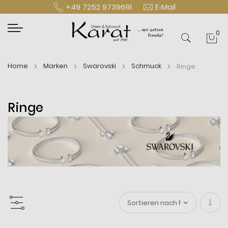
·
+49 7252 9739691
E‑Mail
0
Mei
Home
Marken
Swarovski
Schmuck
Ringe
Ringe
In