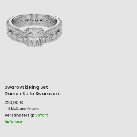
aufs
Reihe
Swarovski Ring Set
Damen Stilla Swarovski®
Zirkonia 5649216 Gr. 52
220,00 €
inkl. MwSt. und
Versand
Versandfertig:
Sofort
lieferbar