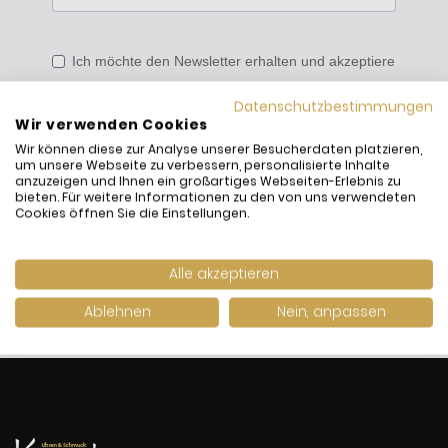
Ich möchte den Newsletter erhalten und akzeptiere
die Datenschutzerklärung.
Datenschutzbestimmungen
Wir verwenden Cookies
Du kannst den Newsletter jederzeit über den Link in unserem
Newsletter abbestellen.
Wir können diese zur Analyse unserer Besucherdaten platzieren,
um unsere Webseite zu verbessern, personalisierte Inhalte
anzuzeigen und Ihnen ein großartiges Webseiten-Erlebnis zu
bieten. Für weitere Informationen zu den von uns verwendeten
ANMELDEN
Cookies öffnen Sie die Einstellungen.
Alle akzeptieren
Ablehnen
Nein, anpassen