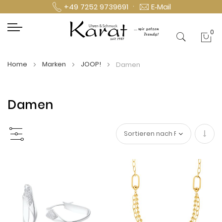
·
+49 7252 9739691
E‑Mail
0
Mei
Home
Marken
JOOP!
Damen
Damen
In
aufs
Reihe