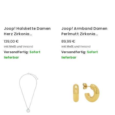
Joop! Halskette Damen
Joop! Armband Damen
Herz Zirkonia
Perlmutt Zirkonia
Sterlingsilber 2039689
Edelstahl Silber-Ton
139,00 €
89,99 €
2039776
inkl. MwSt. und
Versand
inkl. MwSt. und
Versand
Versandfertig:
Sofort
Versandfertig:
Sofort
lieferbar
lieferbar