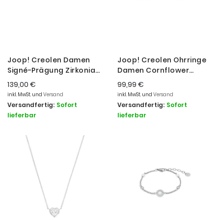
Joop! Creolen Damen
Joop! Creolen Ohrringe
Signé-Prägung Zirkonia
Damen Cornflower
Sterlingsilber 2038915
Edelstahl Vergoldet
139,00 €
99,99 €
2035137
inkl. MwSt. und
Versand
inkl. MwSt. und
Versand
Versandfertig:
Sofort
Versandfertig:
Sofort
lieferbar
lieferbar