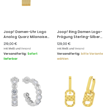
Joop! Damen-Uhr Logo
Joop! Ring Damen Logo-
Analog Quarz Milanaise
Prägung Sterling-Silber
Edelstahl-Band Gold
2035136
219,00 €
129,00 €
2027243
inkl. MwSt. und
Versand
inkl. MwSt. und
Versand
Versandfertig:
Sofort
Versandfertig:
bitte Variante
lieferbar
wählen