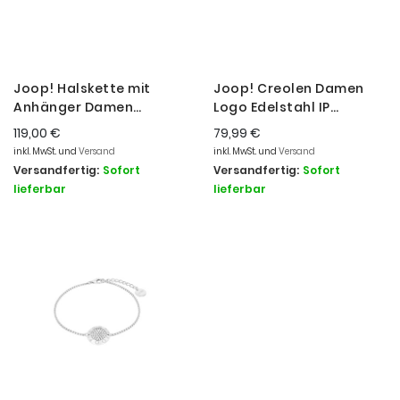
Joop! Halskette mit
Joop! Creolen Damen
Anhänger Damen
Logo Edelstahl IP
Perlmutt Zirkonia Silber
Vergoldet 19 mm
119,00 €
79,99 €
2039775
2039843
inkl. MwSt. und
Versand
inkl. MwSt. und
Versand
Versandfertig:
Sofort
Versandfertig:
Sofort
lieferbar
lieferbar