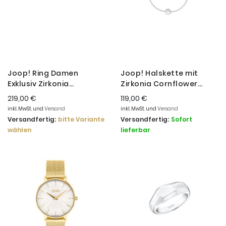
Joop! Ring Damen
Joop! Halskette mit
Exklusiv Zirkonia
Zirkonia Cornflower
Sterlingsilber
Damen 45 cm Silber
219,00 €
119,00 €
2038047
inkl. MwSt. und
Versand
inkl. MwSt. und
Versand
Versandfertig:
bitte Variante
Versandfertig:
Sofort
wählen
lieferbar