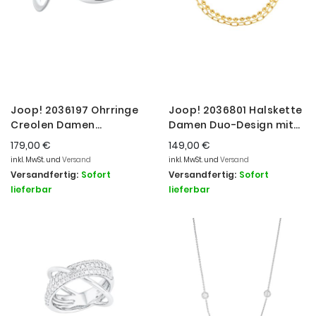
Joop! 2036197 Ohrringe
Joop! 2036801 Halskette
Creolen Damen
Damen Duo-Design mit
Geschwungene Form
Gliedern und Kugel-
179,00 €
149,00 €
Zirkonia Sterlingsilber
Elementen Gold
inkl. MwSt. und
Versand
inkl. MwSt. und
Versand
Versandfertig:
Sofort
Versandfertig:
Sofort
lieferbar
lieferbar