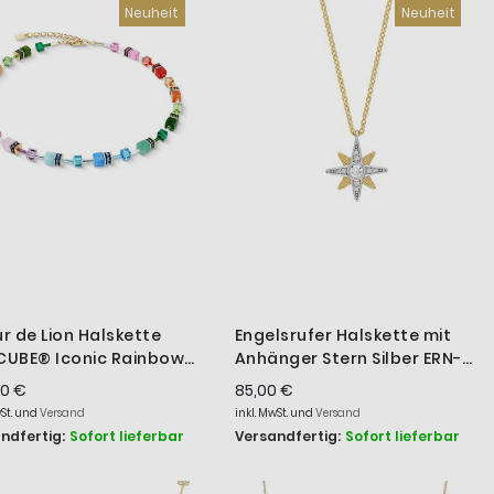
Neuheit
Neuheit
r de Lion Halskette
Engelsrufer Halskette mit
UBE® Iconic Rainbow
Anhänger Stern Silber ERN-
-Ton 4905/10-1520
NEWSTAR-ZI-BIG
00 €
85,00 €
wSt. und
Versand
inkl. MwSt. und
Versand
ndfertig:
Sofort lieferbar
Versandfertig:
Sofort lieferbar