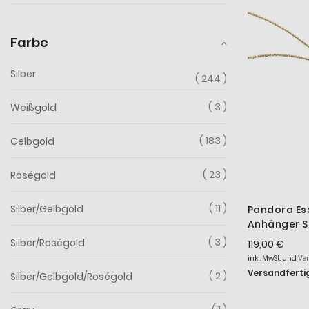
Farbe
Silber
244
3
Weißgold
183
Gelbgold
23
Roségold
11
Silber/Gelbgold
Pandora Es
Anhänger S
50 cm 364
3
Silber/Roségold
119,00 €
inkl. MwSt. und
Ve
Versandfertig
2
Silber/Gelbgold/Roségold