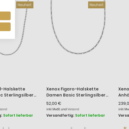
Neuheit
Neuheit
l-Halskette
Xenox Figaro-Halskette
Xeno
 Sterlingsilber
Damen Basic Sterlingsilber
Anhä
19/45
45 cm KFI019/45
585e
52,00 €
239,
XG1
rsand
inkl. MwSt. und
Versand
inkl. M
:
Sofort lieferbar
Versandfertig:
Sofort lieferbar
Versa