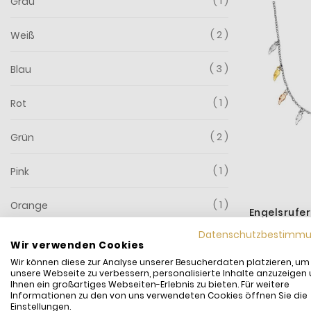
1
Grau
2
Weiß
3
Blau
1
Rot
2
Grün
1
Pink
1
Orange
Engelsrufer
Wings Silbe
Datenschutzbestimm
3
Rosa
FLYWING9-
Wir verwenden Cookies
119,00 €
Wir können diese zur Analyse unserer Besucherdaten platzieren, um
inkl. MwSt. und
Ve
1
Natur
unsere Webseite zu verbessern, personalisierte Inhalte anzuzeigen
Versandfertig
Ihnen ein großartiges Webseiten-Erlebnis zu bieten. Für weitere
Informationen zu den von uns verwendeten Cookies öffnen Sie die
Einstellungen.