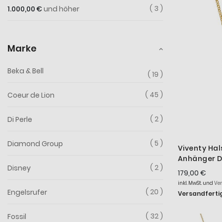
3
1.000,00 €
und höher
Marke
Beka & Bell
19
45
Coeur de Lion
2
Di Perle
5
Diamond Group
Viventy Hal
Anhänger D
2
Disney
Vergoldet 
179,00 €
inkl. MwSt. und
Ve
20
Engelsrufer
Versandfertig
32
Fossil