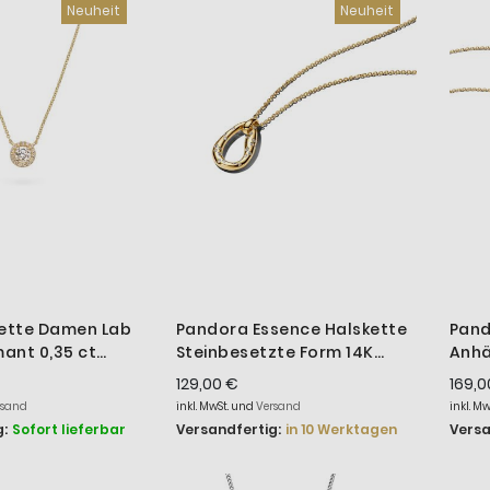
Neuheit
Neuheit
kette Damen Lab
Pandora Essence Halskette
Pand
ant 0,35 ct
Steinbesetzte Form 14K
Anhä
gold DS3044G
Vergoldet 364666C01
Verg
129,00 €
169,0
rsand
inkl. MwSt. und
Versand
inkl. M
:
Sofort lieferbar
Versandfertig:
in 10 Werktagen
Versa