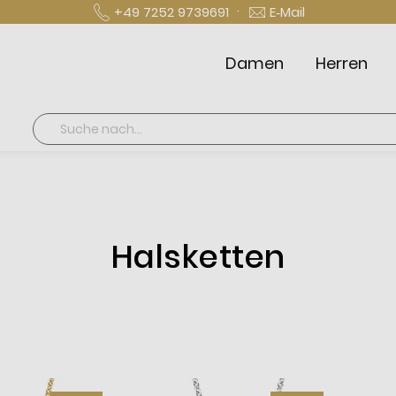
·
+49 7252 9739691
E‑Mail
Damen
Herren
Suche
Halsketten