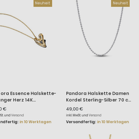
Neuheit
Neuheit
ora Essence Halskette-
Pandora Halskette Damen
nger Herz 14K
Kordel Sterling-Silber 70 cm
oldet 60 cm 364669C01
394687C00
0 €
49,00 €
wSt. und
Versand
inkl. MwSt. und
Versand
ndfertig:
in 10 Werktagen
Versandfertig:
in 10 Werktagen