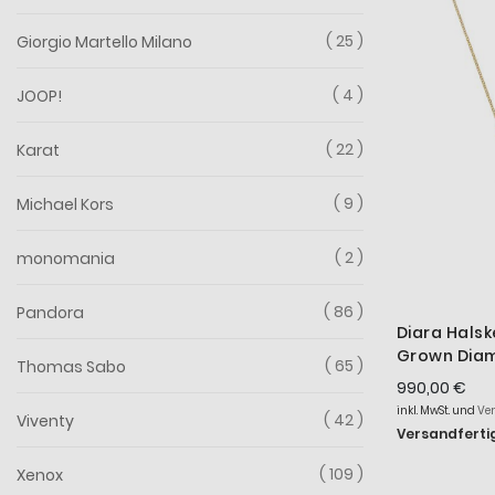
25
Giorgio Martello Milano
4
JOOP!
22
Karat
9
Michael Kors
2
monomania
86
Pandora
Diara Hals
Grown Diam
65
Thomas Sabo
585er Gelb
990,00 €
inkl. MwSt. und
Ve
42
Viventy
Versandfertig
109
Xenox