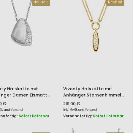
Neuheit
Neuheit
Reihen
nty Halskette mit
Viventy Halskette mit
nger Damen Eismatt
Anhänger Sternenhimmel
onia Silber 787572
Silber Vergoldet 787588
0 €
219,00 €
wSt. und
Versand
inkl. MwSt. und
Versand
ndfertig:
Sofort lieferbar
Versandfertig:
Sofort lieferbar