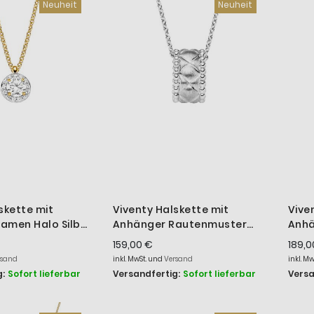
Neuheit
Neuheit
skette mit
Viventy Halskette mit
Vive
amen Halo Silber
Anhänger Rautenmuster
Anhä
786118
Sterling-Silber 787192
Zirk
159,00 €
189,0
rsand
inkl. MwSt. und
Versand
inkl. M
:
Sofort lieferbar
Versandfertig:
Sofort lieferbar
Versa