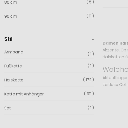
5
80 cm
11
90 cm
Stil
Damen Hal
Akzente. Ob 
Armband
1
Halsketten f
1
Fußkette
Welche
Aktuell lieg
172
Halskette
zeitlose Coll
311
Kette mit Anhänger
1
Set