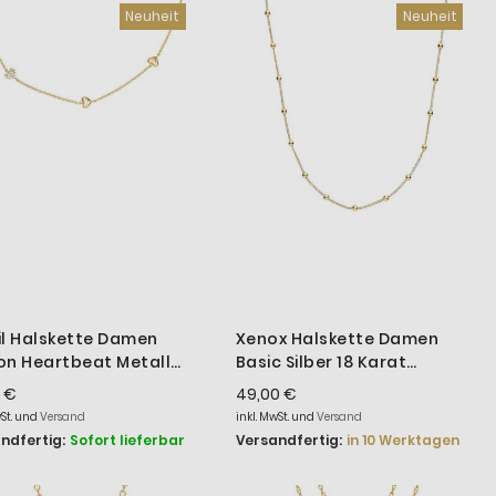
Neuheit
Neuheit
il Halskette Damen
Xenox Halskette Damen
on Heartbeat Metall
Basic Silber 18 Karat
-Ton JA7298710
Vergoldet 45 cm KFA013G
 €
49,00 €
wSt. und
Versand
inkl. MwSt. und
Versand
ndfertig:
Sofort lieferbar
Versandfertig:
in 10 Werktagen