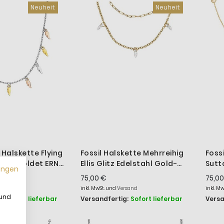
Neuheit
Neuheit
 Halskette Flying
Fossil Halskette Mehrreihig
Foss
r Vergoldet ERN-
Ellis Glitz Edelstahl Gold-
Sutt
ungen
TRICO
Ton JF04894710
Gold
75,00 €
75,00
rsand
inkl. MwSt. und
Versand
inkl. M
 und
:
Sofort lieferbar
Versandfertig:
Sofort lieferbar
Versa