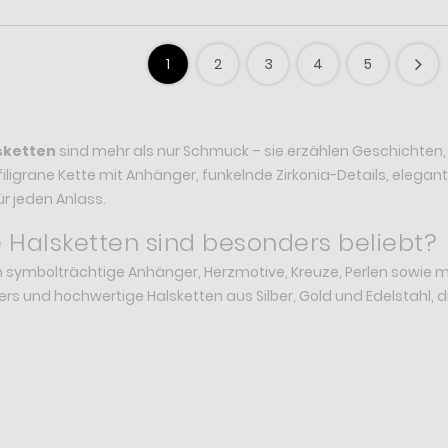
1
2
3
4
5
sketten
sind mehr als nur Schmuck – sie erzählen Geschichten,
filigrane Kette mit Anhänger, funkelnde Zirkonia-Details, elegan
ür jeden Anlass.
 Halsketten sind besonders beliebt?
en symbolträchtige Anhänger, Herzmotive, Kreuze, Perlen sowi
iers und hochwertige Halsketten aus Silber, Gold und Edelstahl, di