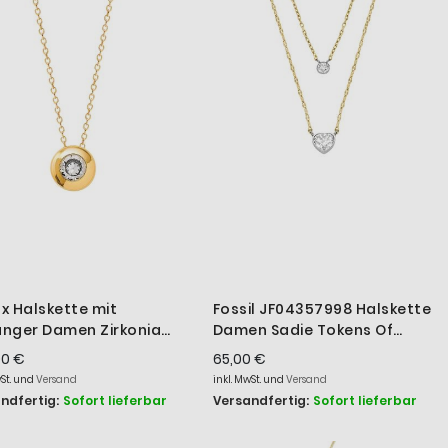
x Halskette mit
Fossil JF04357998 Halskette
nger Damen Zirkonia
Damen Sadie Tokens Of
r Gelbgold
Affection Herz Goldfarben
00 €
65,00 €
4K3009G
wSt. und
Versand
inkl. MwSt. und
Versand
ndfertig:
Sofort lieferbar
Versandfertig:
Sofort lieferbar