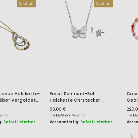
Neuheit
Neuheit
sence Halskette-
Fossil Schmuck-Set
Coeu
ilber Vergoldet
Halskette Ohrstecker
GeoC
668C00
Butterfly Edelstahl
Gold
89,00 €
229,
JF04935SET
rsand
inkl. MwSt. und
Versand
inkl. M
:
Sofort lieferbar
Versandfertig:
Sofort lieferbar
Versa