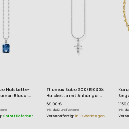
o Halskette-
Thomas Sabo SCKE150308
Kara
amen Blauer
Halskette mit Anhänger
Sing
r KE1964-699-1
Damen Kreuz Zirkonia Silber
Dame
69,00 €
1.159
cm
rsand
inkl. MwSt. und
Versand
inkl. M
:
Sofort lieferbar
Versandfertig:
in 10 Werktagen
Versa