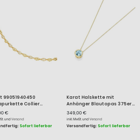
t 99051940450
Karat Halskette mit
apurkette Collier
Anhänger Blautopas 375er
n 375/- Gelb-Gold 45
Gelbgold 99023940450
,00 €
349,00 €
wSt. und
Versand
inkl. MwSt. und
Versand
ndfertig:
Sofort lieferbar
Versandfertig:
Sofort lieferbar