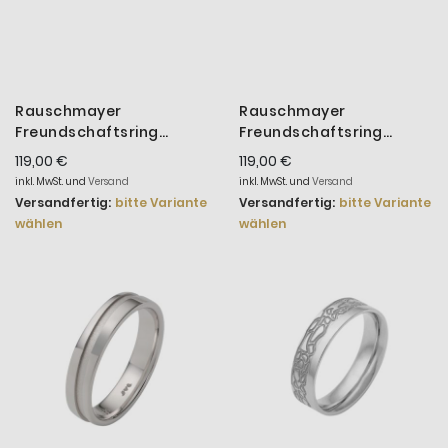
Rauschmayer
Rauschmayer
Freundschaftsring
Freundschaftsring
Herren Love Birds Silber
Herren Love Birds Silber
119,00 €
119,00 €
14-00045
14-00018
inkl. MwSt. und
Versand
inkl. MwSt. und
Versand
Versandfertig:
bitte Variante
Versandfertig:
bitte Variante
wählen
wählen