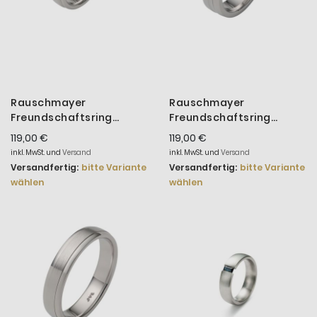
Rauschmayer
Rauschmayer
Freundschaftsring
Freundschaftsring
Herren Silber Rhodiniert
Herren Love Birds Silber
119,00 €
119,00 €
14-00040
14-00020
inkl. MwSt. und
Versand
inkl. MwSt. und
Versand
Versandfertig:
bitte Variante
Versandfertig:
bitte Variante
wählen
wählen