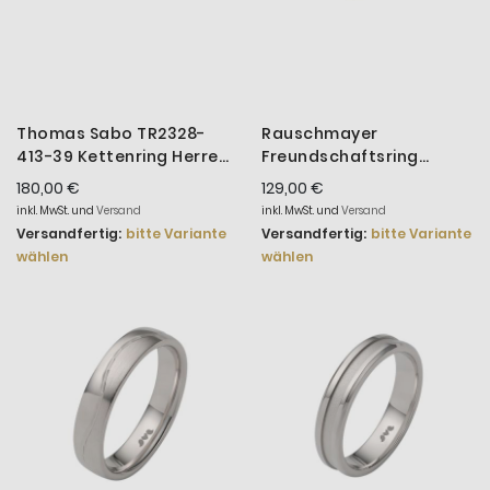
Thomas Sabo TR2328-
Rauschmayer
413-39 Kettenring Herren
Freundschaftsring
Glieder Silber Gold
Herren Love Birds Silber
180,00 €
129,00 €
14-00019
inkl. MwSt. und
Versand
inkl. MwSt. und
Versand
Versandfertig:
bitte Variante
Versandfertig:
bitte Variante
wählen
wählen