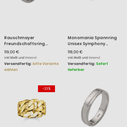
Rauschmayer
Monomania Spannring
Freundschaftsring
Unisex Symphony
Herren Love Birds Silber
Blausaphir Edelstahl
119,00 €
118,00 €
14-00043
21263 Gr. 56
inkl. MwSt. und
Versand
inkl. MwSt. und
Versand
Versandfertig:
bitte Variante
Versandfertig:
Sofort
wählen
lieferbar
-33%