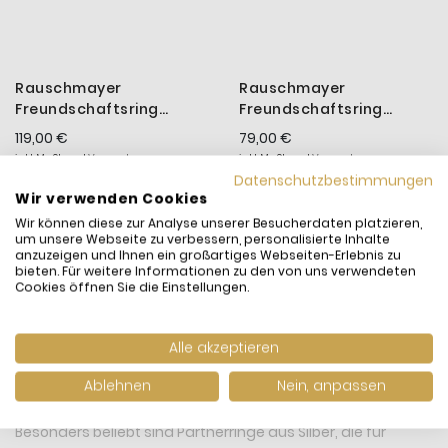
Rauschmayer
Rauschmayer
Freundschaftsring
Freundschaftsring
Herren Love Birds Silber
Herren Love Birds Silber
119,00 €
79,00 €
14-00002 Gr. 56
14-00083
inkl. MwSt. und
Versand
inkl. MwSt. und
Versand
Datenschutzbestimmungen
Versandfertig:
Sofort
Versandfertig:
bitte Variante
Wir verwenden Cookies
lieferbar
wählen
Wir können diese zur Analyse unserer Besucherdaten platzieren,
um unsere Webseite zu verbessern, personalisierte Inhalte
Herrenringe
sind zeitlose Begleiter mit persönlicher
anzuzeigen und Ihnen ein großartiges Webseiten-Erlebnis zu
bieten. Für weitere Informationen zu den von uns verwendeten
Bedeutung. Ob als dezentes Schmuckstück für den Alltag
Cookies öffnen Sie die Einstellungen.
oder als Zeichen der Verbundenheit – sie unterstreichen
den individuellen Stil und setzen klare Akzente.
Alle akzeptieren
Partnerringe für besondere
Ablehnen
Nein, anpassen
Verbindungen
Besonders beliebt sind Partnerringe aus Silber, die für