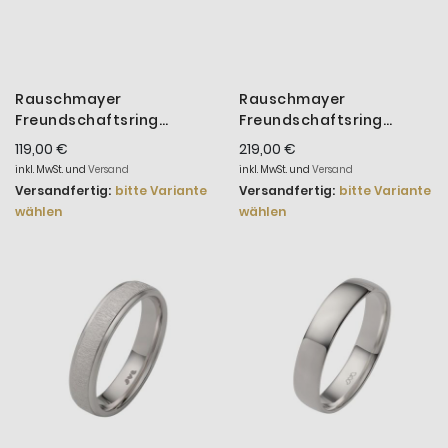
Rauschmayer
Rauschmayer
Freundschaftsring
Freundschaftsring
Herren Love Birds Silber
Herren Love Birds Silber
119,00 €
219,00 €
14-00017
14-00015
inkl. MwSt. und
Versand
inkl. MwSt. und
Versand
Versandfertig:
bitte Variante
Versandfertig:
bitte Variante
wählen
wählen