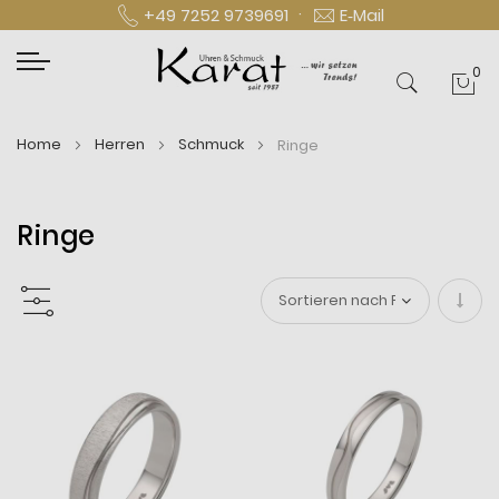
·
+49 7252 9739691
E‑Mail
0
Mei
Home
Herren
Schmuck
Ringe
Ringe
In
aufs
Reihe