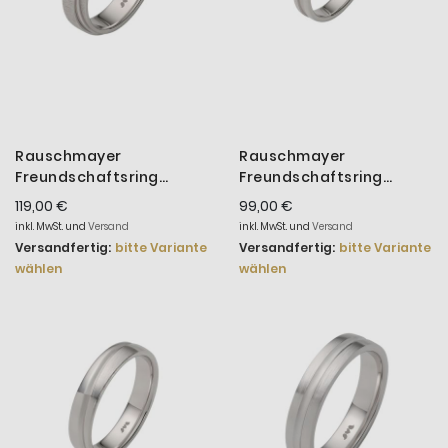
Rauschmayer
Rauschmayer
Freundschaftsring
Freundschaftsring
Herren Love Birds Silber
Herren Silber Rhodiniert
119,00 €
99,00 €
14-00044
14-00014
inkl. MwSt. und
Versand
inkl. MwSt. und
Versand
Versandfertig:
bitte Variante
Versandfertig:
bitte Variante
wählen
wählen