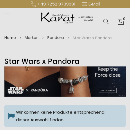
·
+49 7252 9739691
E‑Mail
0
Mei
Home
Marken
Pandora
Star Wars x Pandora
Star Wars x Pandora
Wir können keine Produkte entsprechend
dieser Auswahl finden