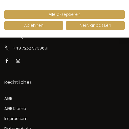
Alle akzeptieren
Marktplatz 16
75015 Bretten
Ablehnen
Nein, anpassen
info@karat-bretten.de
+49 7252 9739691
Rechtliches
AGB
AGB Klarna
Impressum
Datenschutz