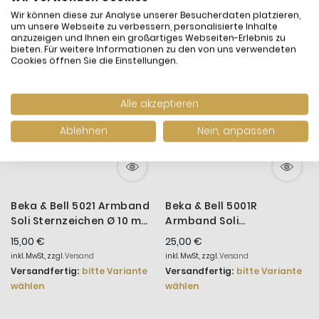
Wir können diese zur Analyse unserer Besucherdaten platzieren,
-25%
-16%
um unsere Webseite zu verbessern, personalisierte Inhalte
anzuzeigen und Ihnen ein großartiges Webseiten-Erlebnis zu
bieten. Für weitere Informationen zu den von uns verwendeten
Cookies öffnen Sie die Einstellungen.
Alle akzeptieren
Ablehnen
Nein, anpassen
Beka & Bell 5021 Armband
Beka & Bell 5001R
Soli Sternzeichen Ø 10 mm
Armband Soli
Silber
Sternzeichen Ø 10 mm
15,00 €
25,00 €
Silber Roségold
inkl. MwSt., zzgl.
Versand
inkl. MwSt., zzgl.
Versand
Versandfertig:
bitte Variante
Versandfertig:
bitte Variante
wählen
wählen