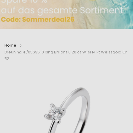
Home
Breuning 41/05635-0 Ring Brillant 0,20 ct W-si 14 kt Weissgold Gr.
52
Zum
Zum
Ende
Anfang
der
der
Bildergalerie
Bildergalerie
springen
springen