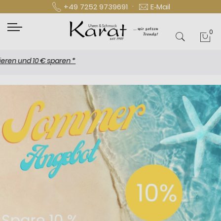
·
+49 7252 9739691
E‑Mail
0
Mei
und 10 € sparen *