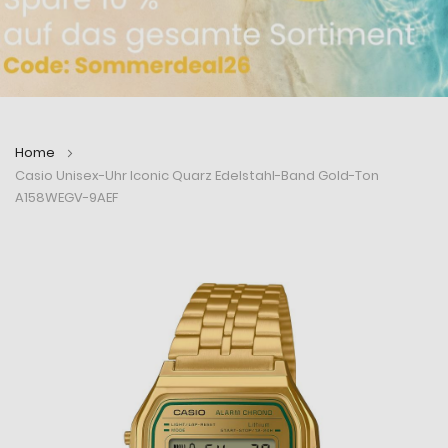
Home
Casio Unisex-Uhr Iconic Quarz Edelstahl-Band Gold-Ton
A158WEGV-9AEF
Zum
Zum
Ende
Anfang
der
der
Bildergalerie
Bildergalerie
springen
springen