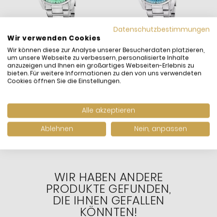
Datenschutzbestimmungen
Wir verwenden Cookies
Wir können diese zur Analyse unserer Besucherdaten platzieren,
um unsere Webseite zu verbessern, personalisierte Inhalte
anzuzeigen und Ihnen ein großartiges Webseiten-Erlebnis zu
bieten. Für weitere Informationen zu den von uns verwendeten
Festina Unisex-Uhr
Festina Unisex-Uhr
F
Cookies öffnen Sie die Einstellungen.
Boyfriend Grün
Boyfriend Blau
B
Chronograph Edelstahl-
Chronograph Edelstahl-
C
139,00 €
139,00 €
1
Band F20753/1
Band F20753/2
B
inkl. MwSt. und
Versand
Alle akzeptieren
inkl. MwSt. und
Versand
i
Versandfertig:
Sofort
Versandfertig:
Sofort
V
Ablehnen
Nein, anpassen
lieferbar
lieferbar
l
WIR HABEN ANDERE
PRODUKTE GEFUNDEN,
DIE IHNEN GEFALLEN
KÖNNTEN!