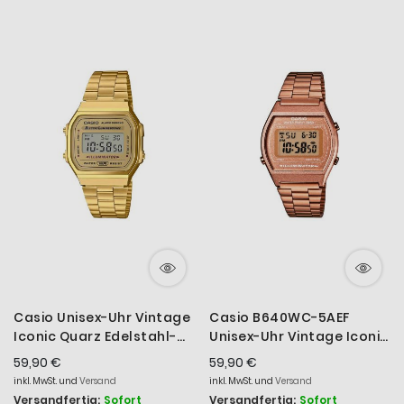
Casio Unisex-Uhr Vintage
Casio B640WC-5AEF
Iconic Quarz Edelstahl-
Unisex-Uhr Vintage Iconic
Armband A168WG-9EF
Quarz Edelstahl-
59,90 €
59,90 €
Armband
inkl. MwSt. und
Versand
inkl. MwSt. und
Versand
Versandfertig:
Sofort
Versandfertig:
Sofort