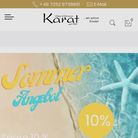
·
+49 7252 9739691
E‑Mail
0
Mei
Newsl