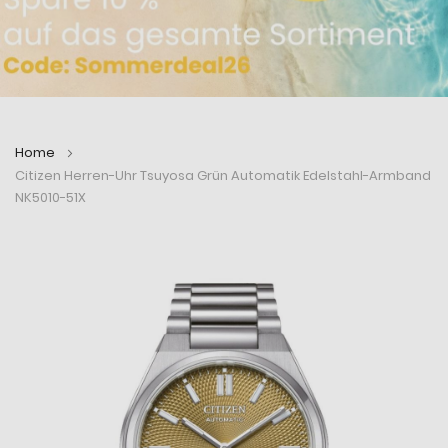
Home
Citizen Herren-Uhr Tsuyosa Grün Automatik Edelstahl-Armband
NK5010-51X
Zum
Zum
Ende
Anfang
der
der
Bildergalerie
Bildergalerie
springen
springen