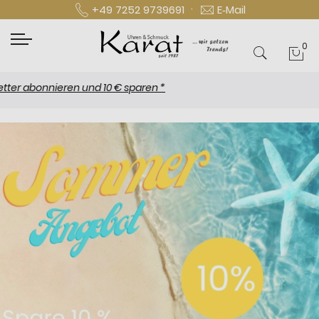
·
+49 7252 9739691
E‑Mail
0
Mei
onnieren und 10 € sparen *