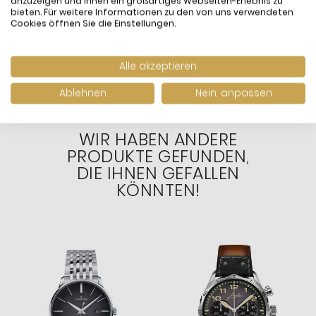
anzuzeigen und Ihnen ein großartiges Webseiten-Erlebnis zu
Analog Quarz Edelstahl-
Made Blau Analog Quarz
T
bieten. Für weitere Informationen zu den von uns verwendeten
Band EFV-100D-8AVUEF
Leder-Armband
B
Cookies öffnen Sie die Einstellungen.
99,90 €
169,00 €
1
F20025/3
F
inkl. MwSt. und
Versand
inkl. MwSt. und
Versand
i
Versandfertig:
Sofort
Versandfertig:
Sofort
V
Alle akzeptieren
lieferbar
lieferbar
l
Ablehnen
Nein, anpassen
WIR HABEN ANDERE
PRODUKTE GEFUNDEN,
DIE IHNEN GEFALLEN
KÖNNTEN!