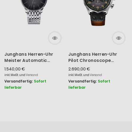
Junghans Herren-Uhr
Junghans Herren-Uhr
Meister Automatic
Pilot Chronoscope
Edelstahl-Armband
Automatikwerk Leder-
1.540,00 €
2.690,00 €
27/4417.46
Armband 27/3493.00
inkl. MwSt. und
Versand
inkl. MwSt. und
Versand
Versandfertig:
Sofort
Versandfertig:
Sofort
lieferbar
lieferbar