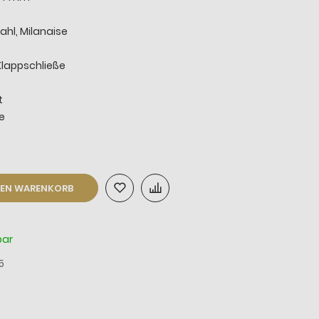
ahl, Milanaise
Klappschließe
t
le
DEN WARENKORB
bar
5