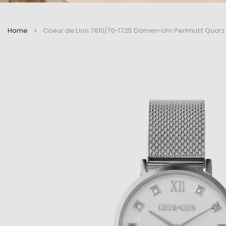
Home
Coeur de Lion 7610/70-1725 Damen-Uhr Perlmutt Quarz 
Zum
Zum
Ende
Anfang
der
der
Bildergalerie
Bildergalerie
springen
springen