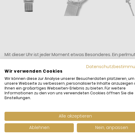
Mit dieser Uhr ist jeder Moment etwas Besonderes. Ein perlmut
hochwertigen Gehäuse und Milanaise Armband aus silbernem E
Datenschutzbestimm
Wir verwenden Cookies
Hersteller: Coeur de Lion
Wir können diese zur Analyse unserer Besucherdaten platzieren, um
Kategorie: Armbanduhr Damen
unsere Webseite zu verbessern, personalisierte Inhalte anzuzeigen
Uhrwerk: japanisches Quarzwerk
Ihnen ein großartiges Webseiten-Erlebnis zu bieten. Für weitere
Informationen zu den von uns verwendeten Cookies öffnen Sie die
Antrieb: Batterie
Einstellungen.
Wasserdichte: 5 ATM / 50 Meter
Gehäuse Material: Edelstahl
Alle akzeptieren
Gehäuse Farbe: Silber
Gehäusedurchmesser: 34 mm
Ablehnen
Nein, anpassen
Länge: 17.5 cm