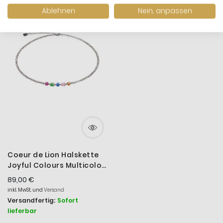
Ablehnen
Nein, anpassen
Coeur de Lion Halskette
Joyful Colours Multicolor
Silber 4464/10-1500
89,00 €
inkl. MwSt. und
Versand
Versandfertig:
Sofort
lieferbar