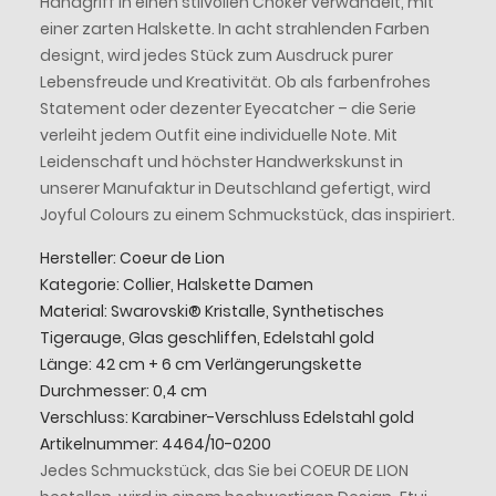
Handgriff in einen stilvollen Choker verwandelt, mit
einer zarten Halskette. In acht strahlenden Farben
designt, wird jedes Stück zum Ausdruck purer
Lebensfreude und Kreativität. Ob als farbenfrohes
Statement oder dezenter Eyecatcher – die Serie
verleiht jedem Outfit eine individuelle Note. Mit
Leidenschaft und höchster Handwerkskunst in
unserer Manufaktur in Deutschland gefertigt, wird
Joyful Colours zu einem Schmuckstück, das inspiriert.
Hersteller: Coeur de Lion
Kategorie: Collier, Halskette Damen
Material: Swarovski® Kristalle, Synthetisches
Tigerauge, Glas geschliffen, Edelstahl gold
Länge: 42 cm + 6 cm Verlängerungskette
Durchmesser: 0,4 cm
Verschluss: Karabiner-Verschluss Edelstahl gold
Artikelnummer: 4464/10-0200
Jedes Schmuckstück, das Sie bei COEUR DE LION