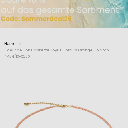
Home
Coeur de Lion Halskette Joyful Colours Orange Goldton
4464/10-0200
Zum
Zum
Ende
Anfang
der
der
Bildergalerie
Bildergalerie
springen
springen