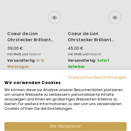
Coeur de Lion
Coeur de Lion
Ohrstecker Brilliant
Ohrstecker Brilliant
Square Rosa Silberton
Square Klar Roségold
39,00 €
45,00 €
0501/21-1917
0501/21-1822
inkl. MwSt. und
Versand
inkl. MwSt. und
Versand
Versandfertig:
in 10
Versandfertig:
Sofort
Werktagen
lieferbar
Datenschutzbestimmungen
Wir verwenden Cookies
Wir können diese zur Analyse unserer Besucherdaten platzieren,
WIR HABEN ANDERE
um unsere Webseite zu verbessern, personalisierte Inhalte
anzuzeigen und Ihnen ein großartiges Webseiten-Erlebnis zu
PRODUKTE GEFUNDEN,
bieten. Für weitere Informationen zu den von uns verwendeten
DIE IHNEN GEFALLEN
Cookies öffnen Sie die Einstellungen.
KÖNNTEN!
Alle akzeptieren