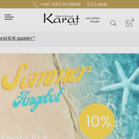
·
+49 7252 9739691
E‑Mail
0
Mei
€ sparen *