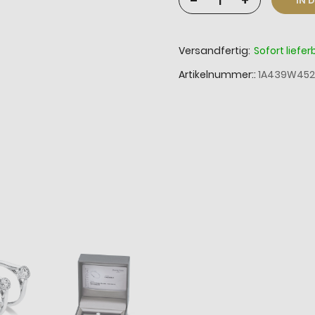
-
+
IN 
Versandfertig:
Sofort liefer
Artikelnummer:
1A439W452