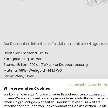
Der Diamant im Brillantschliff bildet den zentralen Hingucker un
Hersteller: Diamond Group
Kategorie: Ring Damen
Steine: 1 Brillant 0,10 ct, TW-si, 4er Krappenfassung
Material: 585/- Weißgold - 14 kt WG
Farbe: Weiß, Silber
Ringgröße: 52
Datenschutzbestimm
Gern bieten wir Ihnen den Ring auch in weiteren Größen an.
Bi
Wir verwenden Cookies
Wir können diese zur Analyse unserer Besucherdaten platzieren, um
unsere Webseite zu verbessern, personalisierte Inhalte anzuzeigen
Ihnen ein großartiges Webseiten-Erlebnis zu bieten. Für weitere
Informationen zu den von uns verwendeten Cookies öffnen Sie die