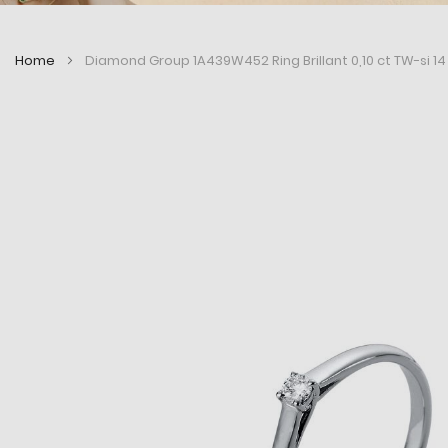
Home
Diamond Group 1A439W452 Ring Brillant 0,10 ct TW-si 14 
Zum
Zum
Ende
Anfang
der
der
Bildergalerie
Bildergalerie
springen
springen