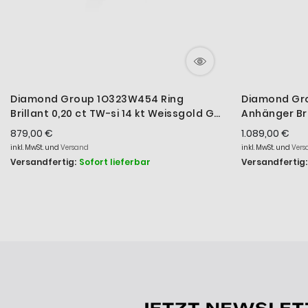
Diamond Group 1O323W454 Ring
Diamond Gr
Brillant 0,20 ct TW-si 14 kt Weissgold Gr.
Anhänger Bril
54
Gold
879,00 €
1.089,00 €
inkl. MwSt. und
Versand
inkl. MwSt. und
Vers
Versandfertig:
Sofort lieferbar
Versandfertig: