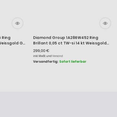
 Ring
Diamond Group 1A286W452 Ring
 Weissgold Gr.
Brillant 0,05 ct TW-si 14 kt Weissgold
Gr. 52
299,00 €
inkl. MwSt. und
Versand
Versandfertig:
Sofort lieferbar