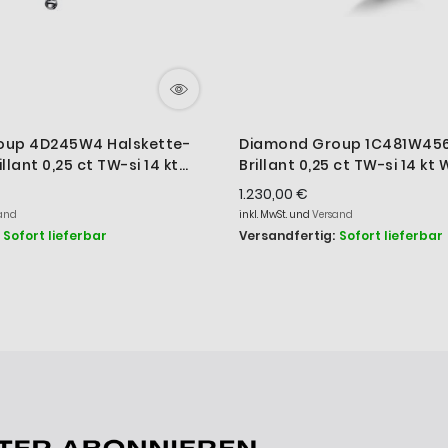
oup 4D245W4 Halskette-
Diamond Group 1C481W456
lant 0,25 ct TW-si 14 kt
Brillant 0,25 ct TW-si 14 kt
56
1.230,00 €
and
inkl. MwSt. und
Versand
Sofort lieferbar
Versandfertig:
Sofort lieferbar