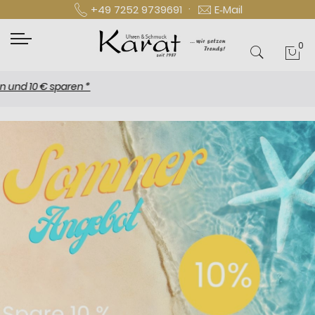
·
+49 7252 9739691
E‑Mail
0
Mei
d 10 € sparen *