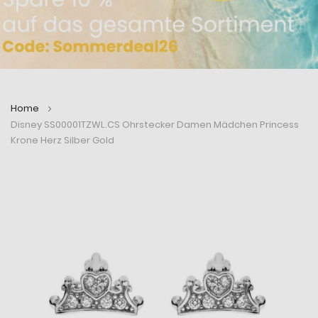
Home
Disney SS00001TZWL.CS Ohrstecker Damen Mädchen Princess
Krone Herz Silber Gold
Zum
Zum
Ende
Anfang
der
der
Bildergalerie
Bildergalerie
springen
springen