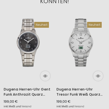
KÖNNTEN!
Neuheit
Neuheit
Dugena Herren-Uhr Gent
Dugena Herren-Uhr
Funk Anthrazit Quarz
Tresor Funk Weiß Quarz
Titan-Armband 4460835
Edelstahl-Armband
199,00 €
199,00 €
4460863
inkl. MwSt. und
Versand
inkl. MwSt. und
Versand