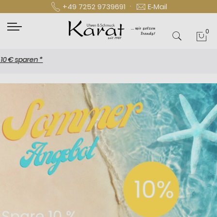
·
+49 7252 9739691
E‑Mail
0
Mei
N