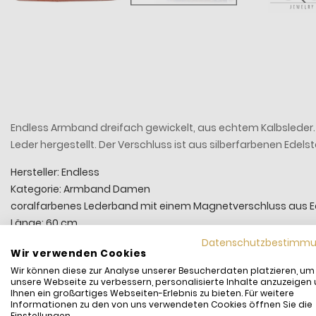
Endless Armband dreifach gewickelt, aus echtem Kalbsleder
Leder hergestellt. Der Verschluss ist aus silberfarbenen Edel
Hersteller: Endless
Kategorie: Armband Damen
coralfarbenes Lederband mit einem Magnetverschluss aus E
Länge: 60 cm
Durchmesser ca. 0,7 cm
Datenschutzbestimm
Wir verwenden Cookies
kombinierbar mit den passenden Charms von Endless
Wir können diese zur Analyse unserer Besucherdaten platzieren, um
unsere Webseite zu verbessern, personalisierte Inhalte anzuzeigen
Ihnen ein großartiges Webseiten-Erlebnis zu bieten. Für weitere
Informationen zu den von uns verwendeten Cookies öffnen Sie die
Einstellungen.