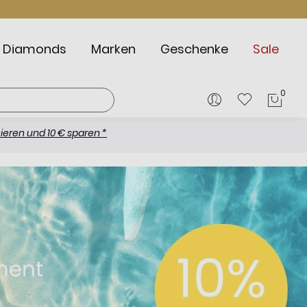
Diamonds
Marken
Geschenke
Sale
0
Mein
0 € sparen *