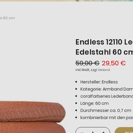
hl 60 cm
Endless 12110 L
Edelstahl 60 c
59,00 €
29,50 €
inkl. MwSt., zzgl.
Versand
Hersteller: Endless
Kategorie: Armband Da
coralfarbenes Lederband
Länge: 60 cm
Durchmesser ca. 0,7 cm
kombinierbar mit den p