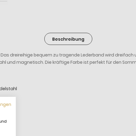
Beschreibung
. Das dreireihige bequem zu tragende Lederband wird dreifac
stahl und magnetisch. Die kräftige Farbe ist perfekt für den Som
delstahl
ungen
 und