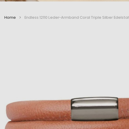
Home
Endless 12110 Leder-Armband Coral Triple Silber Edelsta
Zum
Zum
Ende
Anfang
der
der
Bildergalerie
Bildergalerie
springen
springen