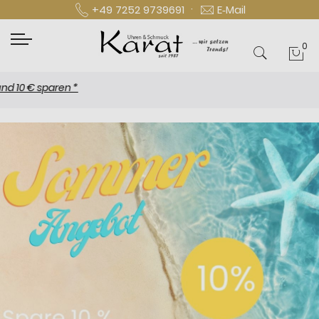
·
+49 7252 9739691
E‑Mail
0
Mei
 sparen *