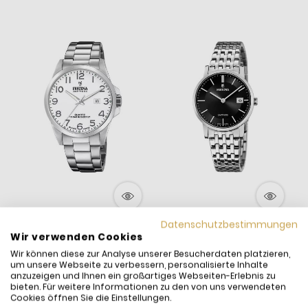
Datenschutzbestimmungen
Festina F20024/1 Herren-
Festina F20019/3 Damen-
F
Wir verwenden Cookies
Uhr Swiss Made Analog
Uhr Swiss Made Analog
U
Wir können diese zur Analyse unserer Besucherdaten platzieren,
Quarz Edelstahl-
Quarz Edelstahl-
Q
um unsere Webseite zu verbessern, personalisierte Inhalte
179,00 €
169,00 €
1
anzuzeigen und Ihnen ein großartiges Webseiten-Erlebnis zu
Armband
Armband
inkl. MwSt. und
Versand
inkl. MwSt. und
Versand
i
bieten. Für weitere Informationen zu den von uns verwendeten
Versandfertig:
Sofort
Versandfertig:
Sofort
V
Cookies öffnen Sie die Einstellungen.