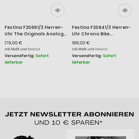
Festina F20661/3 Herren-
Festina F20641/3 Herren-
Uhr The Originals Analog
Uhr Chrono Bike
Quarz Edelstahl-
Chronograph Quarz
179,00 €
199,00 €
Armband
Edelstahl-Armband
inkl. MwSt. und
Versand
inkl. MwSt. und
Versand
Versandfertig:
Sofort
Versandfertig:
Sofort
lieferbar
lieferbar