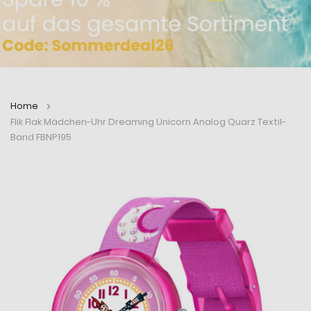
Home
Flik Flak Mädchen-Uhr Dreaming Unicorn Analog Quarz Textil-
Band FBNP195
Zum
Zum
Ende
Anfang
der
der
Bildergalerie
Bildergalerie
springen
springen