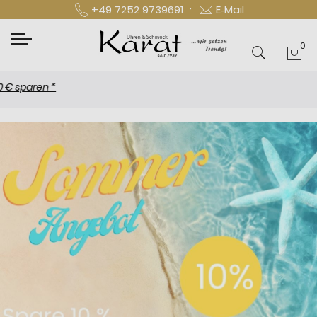
·
+49 7252 9739691
E‑Mail
0
Mei
N