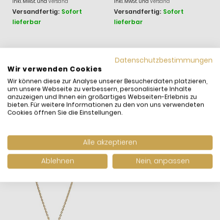
inkl. MwSt. und
Versand
inkl. MwSt. und
Versand
Versandfertig:
Sofort
Versandfertig:
Sofort
lieferbar
lieferbar
Datenschutzbestimmungen
WIR HABEN ANDERE
Wir verwenden Cookies
PRODUKTE GEFUNDEN,
Wir können diese zur Analyse unserer Besucherdaten platzieren,
um unsere Webseite zu verbessern, personalisierte Inhalte
DIE IHNEN GEFALLEN
anzuzeigen und Ihnen ein großartiges Webseiten-Erlebnis zu
KÖNNTEN!
bieten. Für weitere Informationen zu den von uns verwendeten
Cookies öffnen Sie die Einstellungen.
Alle akzeptieren
Ablehnen
Nein, anpassen