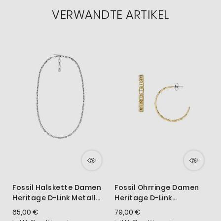
VERWANDTE ARTIKEL
Fossil Halskette Damen
Fossil Ohrringe Damen
Heritage D-Link Metall
Heritage D-Link
JA7243040
Edelstahl Gold-Ton
65,00 €
79,00 €
JF04781710