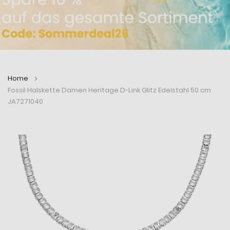
Home
Fossil Halskette Damen Heritage D-Link Glitz Edelstahl 50 cm
JA7271040
Zum
Zum
Ende
Anfang
der
der
Bildergalerie
Bildergalerie
springen
springen