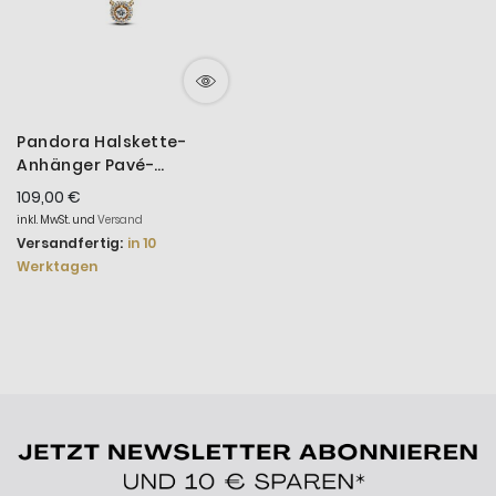
Pandora Halskette-
Anhänger Pavé-
Strahlenkranz Vergoldet
109,00 €
363548C01-45 cm
inkl. MwSt. und
Versand
Versandfertig:
in 10
Werktagen