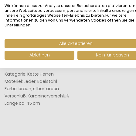
Wir können diese zur Analyse unserer Besucherdaten platzieren, um
unsere Webseite zu verbessern, personalisierte Inhalte anzuzeigen
Ihnen ein großartiges Webseiten-Erlebnis zu bieten. Für weitere
Informationen zu den von uns verwendeten Cookies öffnen Sie die
Einstellungen.
Alle akzeptieren
Diese Herrenkette aus braunem Leder vereint stimmungsvoll 
Ablehnen
Nein, anpassen
Jeans-Outfit!
Kategorie: Kette Herren
Materiel: Leder, Edelstahl
Farbe: braun, silberfarben
Verschluß: Karabinerverschluß
Länge ca. 45 cm