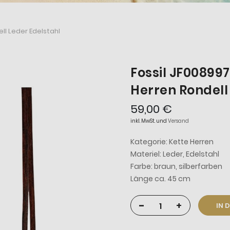
ll Leder Edelstahl
Fossil JF00899
Herren Rondell
59,00 €
inkl. MwSt. und
Versand
Kategorie: Kette Herren
Materiel: Leder, Edelstahl
Farbe: braun, silberfarben
Länge ca. 45 cm
-
+
IN 