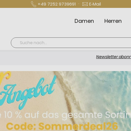
·
+49 7252 9739691
E‑Mail
Damen
Herren
Suche
Newsletter abonnieren un