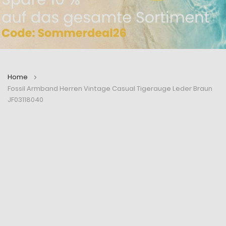
Home
Fossil Armband Herren Vintage Casual Tigerauge Leder Braun
JF03118040
Zum
Zum
Ende
Anfang
der
der
Bildergalerie
Bildergalerie
springen
springen