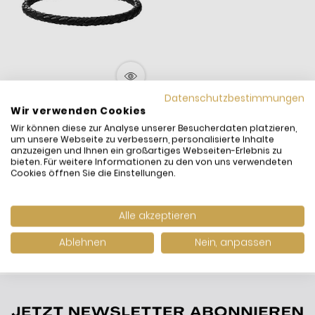
Datenschutzbestimmungen
Wir verwenden Cookies
Fossil JF00510797
Wir können diese zur Analyse unserer Besucherdaten platzieren,
Armband Herren Vintage
um unsere Webseite zu verbessern, personalisierte Inhalte
Casual Leder Schwarz
55,00 €
anzuzeigen und Ihnen ein großartiges Webseiten-Erlebnis zu
bieten. Für weitere Informationen zu den von uns verwendeten
inkl. MwSt. und
Versand
Cookies öffnen Sie die Einstellungen.
Versandfertig:
Sofort
lieferbar
Alle akzeptieren
Ablehnen
Nein, anpassen