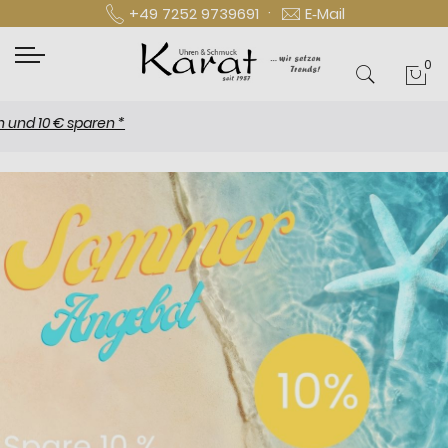
·
+49 7252 9739691
E‑Mail
0
Mei
10 € sparen *