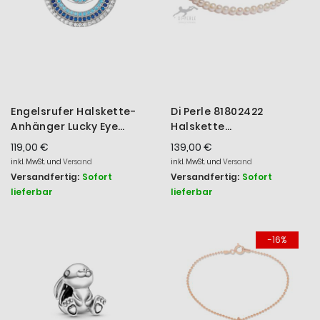
Engelsrufer Halskette-
Di Perle 81802422
Anhänger Lucky Eye
Halskette
Zirkonia Silber ERN-EYE-
Süßwasserzucht-Perlen
119,00 €
139,00 €
ZIM
Magnetverschluss Silber
inkl. MwSt. und
Versand
inkl. MwSt. und
Versand
Versandfertig:
Sofort
Versandfertig:
Sofort
lieferbar
lieferbar
-16%