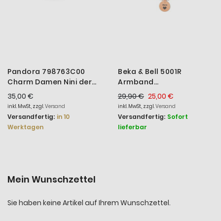
Pandora 798763C00
Beka & Bell 5001R
Charm Damen Nini der
Armband
Hase Sterling-Silber
Lieblingsstueck Mein
35,00 €
29,90 €
25,00 €
Herz Silber Roségold Gr.
inkl. MwSt., zzgl.
Versand
inkl. MwSt., zzgl.
Versand
S
Versandfertig:
in 10
Versandfertig:
Sofort
Werktagen
lieferbar
Mein Wunschzettel
Sie haben keine Artikel auf Ihrem Wunschzettel.