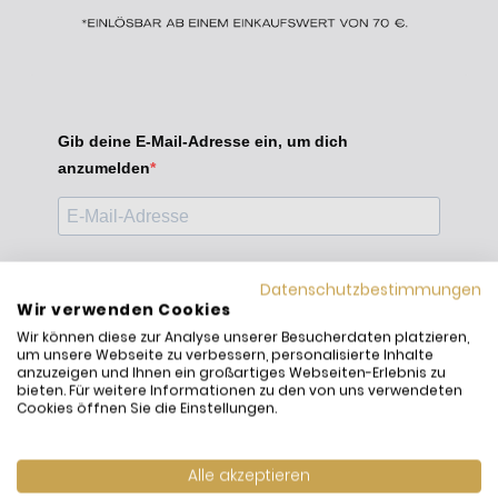
Gib deine E-Mail-Adresse ein, um dich
anzumelden
Geburtsdatum (optional)
Datenschutzbestimmungen
Wir verwenden Cookies
Wir können diese zur Analyse unserer Besucherdaten platzieren,
um unsere Webseite zu verbessern, personalisierte Inhalte
anzuzeigen und Ihnen ein großartiges Webseiten-Erlebnis zu
bieten. Für weitere Informationen zu den von uns verwendeten
Cookies öffnen Sie die Einstellungen.
Ich möchte den Newsletter erhalten und akzeptiere
die Datenschutzerklärung.
Alle akzeptieren
Du kannst den Newsletter jederzeit über den Link in unserem