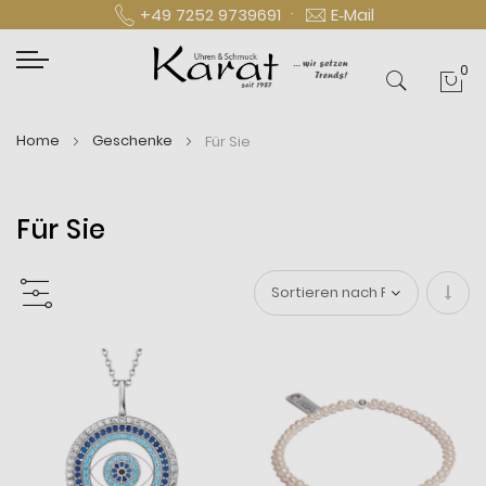
·
+49 7252 9739691
E‑Mail
0
Mei
Home
Geschenke
Für Sie
Für Sie
In
aufs
Reihe