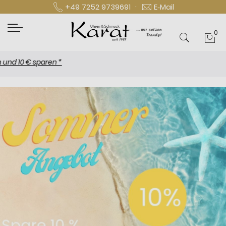
·
+49 7252 9739691
E‑Mail
0
Mei
 € sparen *