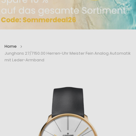
Home
Junghans 27/7150.00 Herren-Uhr Meister Fein Analog Automatik
mit Leder-Armband
Zum
Zum
Ende
Anfang
der
der
Bildergalerie
Bildergalerie
springen
springen