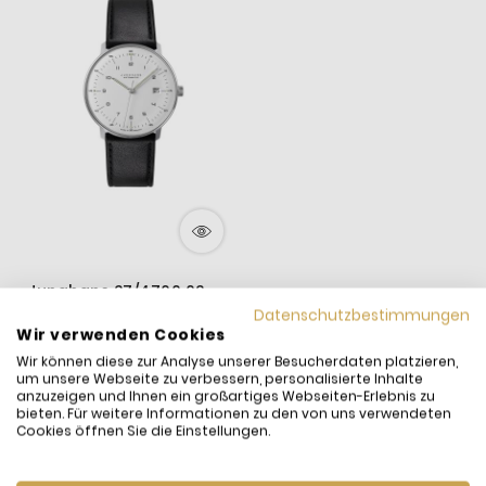
Junghans 27/4700.02
Herren-Uhr Max Bill
Datenschutzbestimmungen
Wir verwenden Cookies
Analog Automatik mit
1.485,00 €
Leder-Armband
Wir können diese zur Analyse unserer Besucherdaten platzieren,
inkl. MwSt. und
Versand
um unsere Webseite zu verbessern, personalisierte Inhalte
Versandfertig:
Sofort
anzuzeigen und Ihnen ein großartiges Webseiten-Erlebnis zu
lieferbar
bieten. Für weitere Informationen zu den von uns verwendeten
Cookies öffnen Sie die Einstellungen.