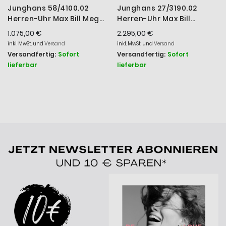
Junghans 58/4100.02
Junghans 27/3190.02
Herren-Uhr Max Bill Mega
Herren-Uhr Max Bill
Edition 60 Automatik
Regulator Edition 60
1.075,00 €
2.295,00 €
Leder-Armband
Automatik Leder-Band
inkl. MwSt. und
Versand
inkl. MwSt. und
Versand
Versandfertig:
Sofort
Versandfertig:
Sofort
lieferbar
lieferbar