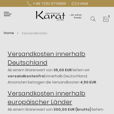
·
+49 7252 9739691
E‑Mail
0
Mei
Home
Versandkosten
Versandkosten innerhalb
Deutschland
Ab einem Warenwert von
35,00 EUR
liefern wir
versandkostenfrei
innerhalb Deutschland.
Ansonsten betragen die Versandkosten
4,50 EUR
.
Versandkosten innerhalb
europäischer Länder
Ab einem Warenwert von
300,00 EUR (brutto)
liefern