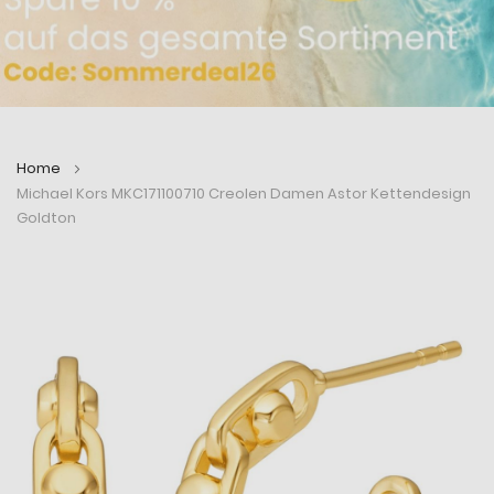
Home
Michael Kors MKC171100710 Creolen Damen Astor Kettendesign
Goldton
Zum
Zum
Ende
Anfang
der
der
Bildergalerie
Bildergalerie
springen
springen