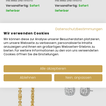
inkl. MwSt. und
Versand
inkl. MwSt. und
Versand
Versandfertig:
Sofort
Versandfertig:
Sofort
lieferbar
lieferbar
Datenschutzbestimmungen
WIR HABEN ANDERE
Wir verwenden Cookies
PRODUKTE GEFUNDEN,
Wir können diese zur Analyse unserer Besucherdaten platzieren,
um unsere Webseite zu verbessern, personalisierte Inhalte
DIE IHNEN GEFALLEN
anzuzeigen und Ihnen ein großartiges Webseiten-Erlebnis zu
KÖNNTEN!
bieten. Für weitere Informationen zu den von uns verwendeten
Cookies öffnen Sie die Einstellungen.
Alle akzeptieren
Ablehnen
Nein, anpassen