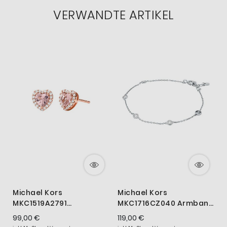
VERWANDTE ARTIKEL
Michael Kors
Michael Kors
MKC1519A2791
MKC1716CZ040 Armband
Ohrstecker Damen Herz
Damen Zirkonia Logo
99,00 €
119,00 €
Zirkon Silber Roségold
Sterling-Silber