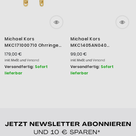
Michael Kors
Michael Kors
MKC171000710 Ohrringe
MKC1405AN040
Damen Astor
Ohrstecker Damen
179,00 €
99,00 €
Sterlingsilber Goldton
Brilliance Pavé Zirkon
inkl. MwSt. und
Versand
inkl. MwSt. und
Versand
Sterlingsilber
Versandfertig:
Sofort
Versandfertig:
Sofort
lieferbar
lieferbar