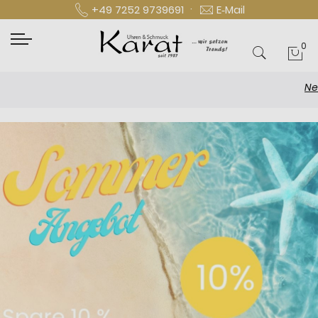
·
+49 7252 9739691
E‑Mail
0
Mei
Newslette