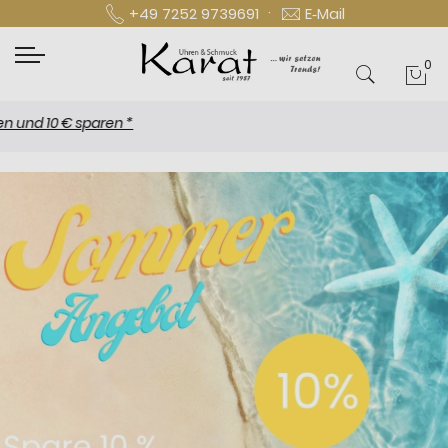
·
+49 7252 9739691
E‑Mail
0
Mei
 10 € sparen *