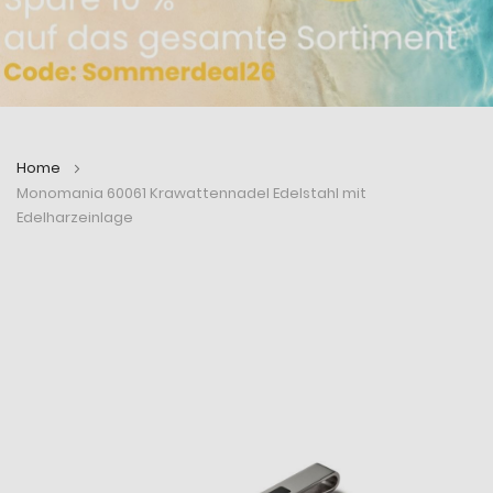
Home
Monomania 60061 Krawattennadel Edelstahl mit
Edelharzeinlage
Zum
Zum
Ende
Anfang
der
der
Bildergalerie
Bildergalerie
springen
springen