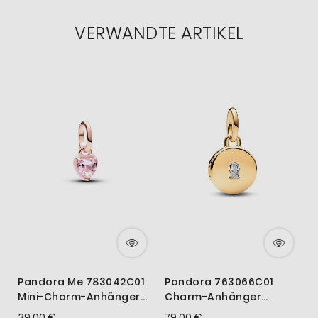
VERWANDTE ARTIKEL
Pandora Me 783042C01
Pandora 763066C01
Mini-Charm-Anhänger
Charm-Anhänger
Rosafarbenes Chakra-
Aufklappbar &
B
39,00 €
79,00 €
2