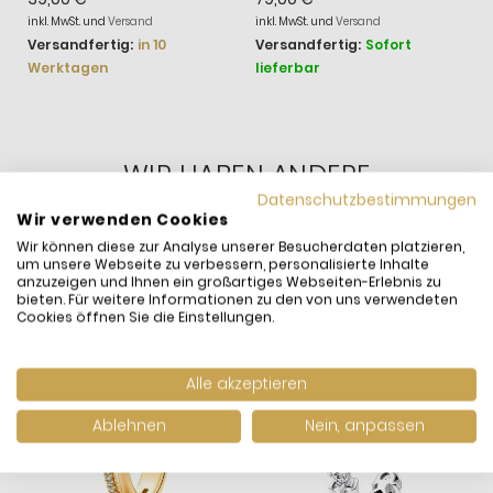
Herz Rosévergoldet
Gravierbar
S
inkl. MwSt. und
Versand
inkl. MwSt. und
Versand
in
Liebesmedaillon Gold
Versandfertig:
in 10
Versandfertig:
Sofort
V
Werktagen
lieferbar
W
WIR HABEN ANDERE
PRODUKTE GEFUNDEN,
Datenschutzbestimmungen
DIE IHNEN GEFALLEN
Wir verwenden Cookies
KÖNNTEN!
Wir können diese zur Analyse unserer Besucherdaten platzieren,
um unsere Webseite zu verbessern, personalisierte Inhalte
anzuzeigen und Ihnen ein großartiges Webseiten-Erlebnis zu
bieten. Für weitere Informationen zu den von uns verwendeten
Cookies öffnen Sie die Einstellungen.
Alle akzeptieren
Ablehnen
Nein, anpassen