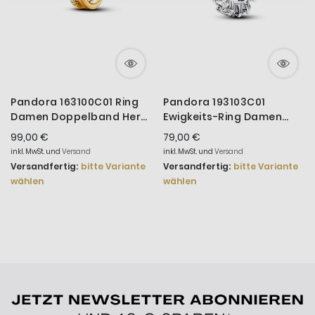
Pandora 163100C01 Ring
Pandora 193103C01
Damen Doppelband Herz
Ewigkeits-Ring Damen
Zirkonia Vergoldet
Herzreihe Zirkonia
99,00 €
79,00 €
Sterling-Silber
inkl. MwSt. und
Versand
inkl. MwSt. und
Versand
Versandfertig:
bitte Variante
Versandfertig:
bitte Variante
wählen
wählen