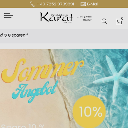
·
+49 7252 9739691
E‑Mail
0
Mei
sparen *