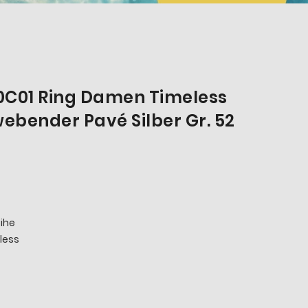
0C01 Ring Damen Timeless
bender Pavé Silber Gr. 52
ihe
less