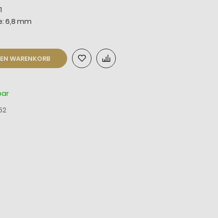
1
e: 6,8 mm
DEN WARENKORB
bar
52