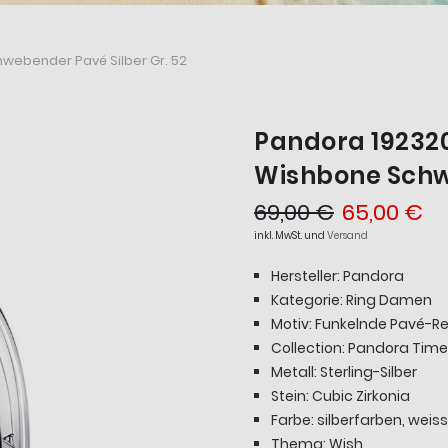
webender Pavé Silber Gr. 52
Pandora 19232
Wishbone Schwe
69,00 €
65,00 €
inkl. MwSt. und
Versand
Hersteller: Pandora
Kategorie: Ring Damen
Motiv: Funkelnde Pavé-Re
Collection: Pandora Time
Metall: Sterling-Silber
Stein: Cubic Zirkonia
Farbe: silberfarben, weiss
Thema: Wish