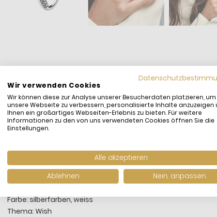
Datenschutzbestimm
Wir verwenden Cookies
Lass dich mit diesem Pandora Timeless Wishbone Pavé-Ring v
Wir können diese zur Analyse unserer Besucherdaten platzieren, um
Sterling-Silber bezaubert mit einer funkelnden Pavé-Reihe u
unsere Webseite zu verbessern, personalisierte Inhalte anzuzeigen
einzeln oder kombiniere ihn mit funkelnden Pandora Timeless
Ihnen ein großartiges Webseiten-Erlebnis zu bieten. Für weitere
Informationen zu den von uns verwendeten Cookies öffnen Sie die
Einstellungen.
Hersteller: Pandora
Kategorie: Ring Damen
Motiv: Funkelnde Pavé-Reihe
Alle akzeptieren
Collection: Pandora Timeless
Ablehnen
Nein, anpassen
Metall: Sterling-Silber
Stein: Cubic Zirkonia
Farbe: silberfarben, weiss
Thema: Wish