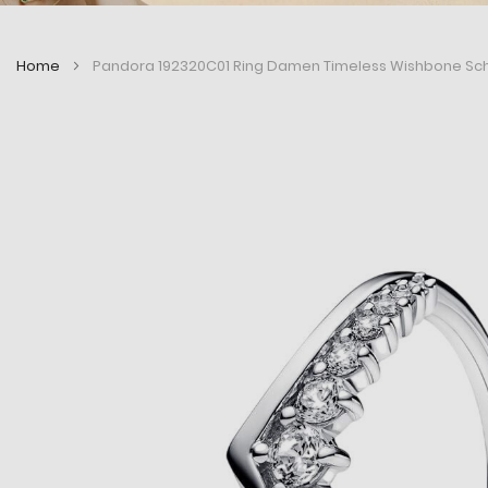
Home
Pandora 192320C01 Ring Damen Timeless Wishbone Sch
Zum
Zum
Ende
Anfang
der
der
Bildergalerie
Bildergalerie
springen
springen