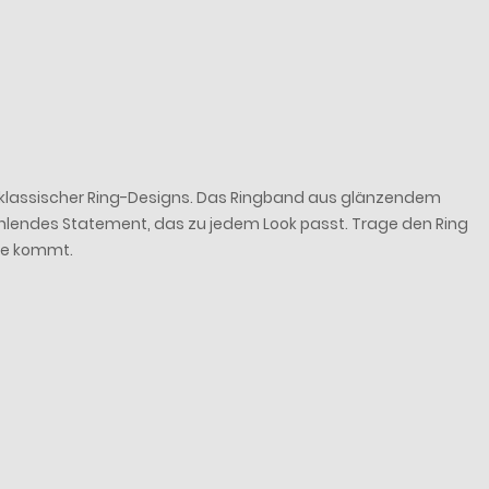
n klassischer Ring-Designs. Das Ringband aus glänzendem
ahlendes Statement, das zu jedem Look passt. Trage den Ring
ode kommt.