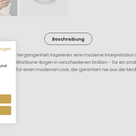
Beschreibung
ungen
on der Vergangenheit inspirieren: eine moderne Interpretatio
nter dem Wishbone-Bogen in verschiedenen Größen – für ein str
 und
 Ringen für einen modernen Look, der garantiert nie aus der M