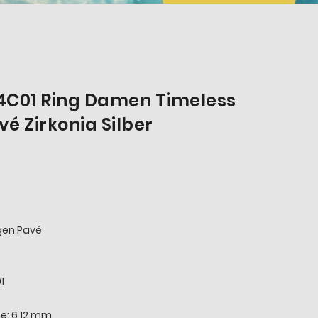
4C01 Ring Damen Timeless
vé Zirkonia Silber
igen Pavé
1
he: 6,12 mm