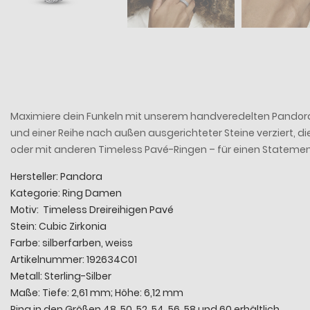
Maximiere dein Funkeln mit unserem handveredelten Pandora Time
und einer Reihe nach außen ausgerichteter Steine verziert, di
oder mit anderen Timeless Pavé-Ringen – für einen Statem
Hersteller: Pandora
Kategorie: Ring Damen
Motiv: Timeless Dreireihigen Pavé
Stein: Cubic Zirkonia
Farbe: silberfarben, weiss
Artikelnummer: 192634C01
Metall: Sterling-Silber
Maße: Tiefe: 2,61 mm; Höhe: 6,12 mm
Ring in den Größen 48, 50, 52, 54, 56, 58 und 60 erhältlich