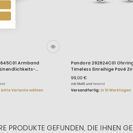
2645C01 Armband
Pandora 292624C01 Ohrrin
Unendlichkeits-
Timeless Einreihige Pavé Zir
ss Silber
99,00 €
and
inkl. MwSt. und
Versand
bitte Variante wählen
Versandfertig:
in 10 Werktagen
RE PRODUKTE GEFUNDEN, DIE IHNEN GE