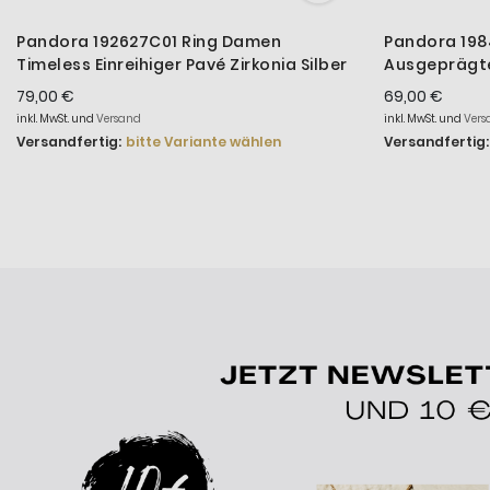
Pandora 192627C01 Ring Damen
Pandora 198
Timeless Einreihiger Pavé Zirkonia Silber
Ausgeprägte
Silber
79,00 €
69,00 €
inkl. MwSt. und
Versand
inkl. MwSt. und
Vers
Versandfertig:
bitte Variante wählen
Versandfertig: