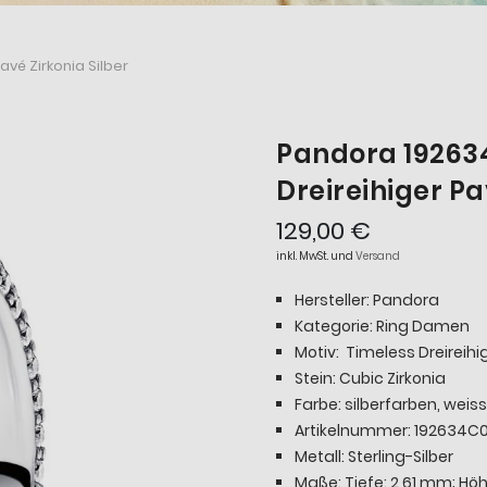
vé Zirkonia Silber
Pandora 19263
Dreireihiger Pa
129,00 €
inkl. MwSt. und
Versand
Hersteller: Pandora
Kategorie: Ring Damen
Motiv: Timeless Dreireih
Stein: Cubic Zirkonia
Farbe: silberfarben, weiss
Artikelnummer: 192634C0
Metall: Sterling-Silber
Maße: Tiefe: 2,61 mm; Hö