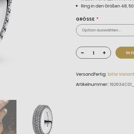
Ring in den Größen 48, 50,
GRÖSSE
-
+
IN 
Versandfertig:
bitte Varian
Artikelnummer:
192634C01