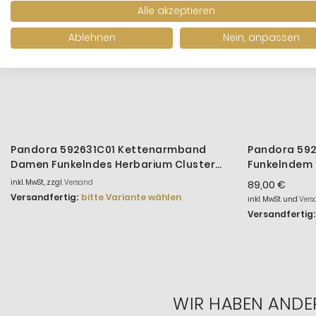
Alle akzeptieren
Ablehnen
Nein, anpassen
Pandora 592631C01 Kettenarmband
Pandora 59
Damen Funkelndes Herbarium Cluster
Funkelndem 
Silber
Herzverschlu
inkl. MwSt., zzgl.
Versand
89,00 €
Versandfertig:
bitte Variante wählen
inkl. MwSt. und
Vers
Versandfertig:
WIR HABEN ANDE