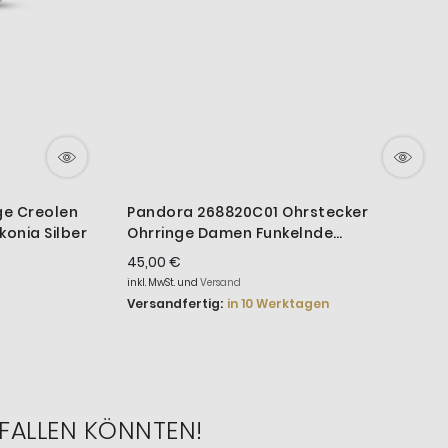
ge Creolen
Pandora 268820C01 Ohrstecker
konia Silber
Ohrringe Damen Funkelnde
Unendlichkeit Vergoldet
45,00 €
inkl. MwSt. und
Versand
Versandfertig:
in 10 Werktagen
FALLEN KÖNNTEN!