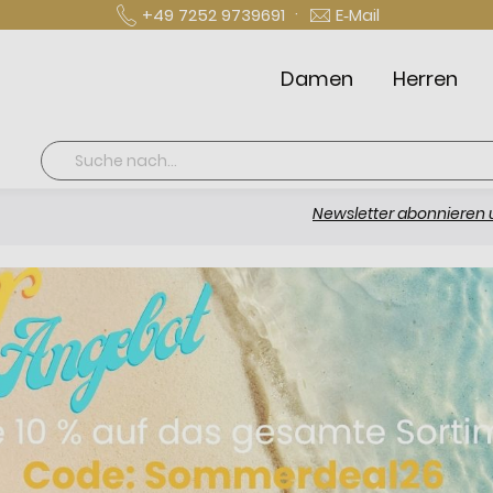
·
+49 7252 9739691
E‑Mail
Damen
Herren
Suche
Newsletter abonnieren und 10 € spa