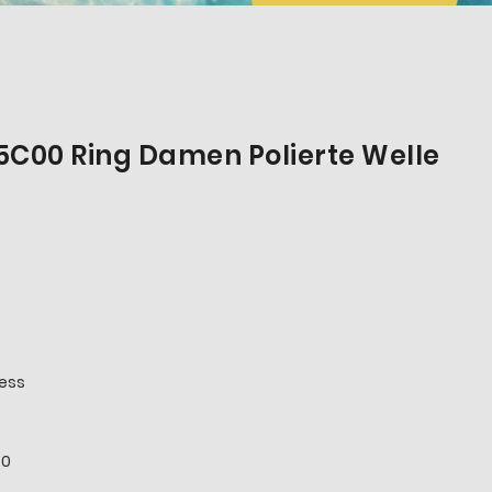
C00 Ring Damen Polierte Welle
less
00