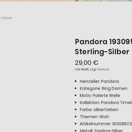
-Silber
Pandora 193095
Sterling-Silber
29,00 €
inkl. MwSt., zzgl.
Versand
Hersteller: Pandora
Kategorie: Ring Damen
Motiv: Polierte Welle
Kollektion: Pandora Time
Farbe: silberfarben
Themen: Wish
Artikelnummer: 193095C
Metall: Sterling-Silber