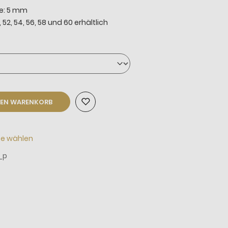
he: 5 mm
 52, 54, 56, 58 und 60 erhältlich
DEN WARENKORB
te wählen
_p