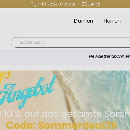
·
+49 7252 9739691
E‑Mail
Damen
Herren
Suche
Newsletter abonnieren und 10