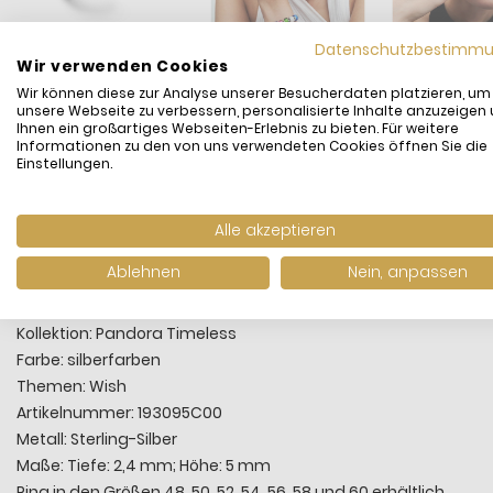
Datenschutzbestimm
Wir verwenden Cookies
Wir können diese zur Analyse unserer Besucherdaten platzieren, um
unsere Webseite zu verbessern, personalisierte Inhalte anzuzeigen
Ihnen ein großartiges Webseiten-Erlebnis zu bieten. Für weitere
Informationen zu den von uns verwendeten Cookies öffnen Sie die
Einstellungen.
Eine neue Welle des Stackings. Unser Polierte Welle Ring aus S
Kombiniere mehrere Ringe aus Sterling-Silber miteinander ode
Alle akzeptieren
Hersteller: Pandora
Ablehnen
Nein, anpassen
Kategorie: Ring Damen
Motiv: Polierte Welle
Kollektion: Pandora Timeless
Farbe: silberfarben
Themen: Wish
Artikelnummer: 193095C00
Metall: Sterling-Silber
Maße: Tiefe: 2,4 mm; Höhe: 5 mm
Ring in den Größen 48, 50, 52, 54, 56, 58 und 60 erhältlich