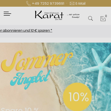
·
+49 7252 9739691
E‑Mail
0
Mei
nieren und 10 € sparen *