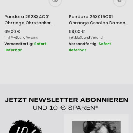
Pandora 292834C01
Pandora 263015C01
Ohrringe Ohrstecker
Ohrringe Creolen Damen
Damen Funkelnde Birnen-
Funkelnde Huggie Zirkonia
69,00 €
69,00 €
Kranz Zirkon Silber
Vergoldet
inkl. MwSt. und
Versand
inkl. MwSt. und
Versand
Versandfertig:
Sofort
Versandfertig:
Sofort
lieferbar
lieferbar