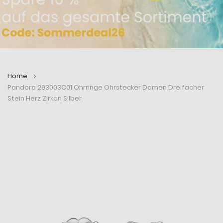
Home
Pandora 293003C01 Ohrringe Ohrstecker Damen Dreifacher
Stein Herz Zirkon Silber
Zum
Zum
Ende
Anfang
der
der
Bildergalerie
Bildergalerie
springen
springen