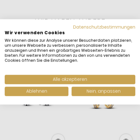
WIR HABEN ANDERE
PRODUKTE GEFUNDEN,
Datenschutzbestimmungen
Wir verwenden Cookies
DIE IHNEN GEFALLEN
Wir können diese zur Analyse unserer Besucherdaten platzieren,
KÖNNTEN!
um unsere Webseite zu verbessern, personalisierte Inhalte
anzuzeigen und Ihnen ein großartiges Webseiten-Erlebnis zu
bieten. Für weitere Informationen zu den von uns verwendeten
Cookies öffnen Sie die Einstellungen.
Alle akzeptieren
Ablehnen
Nein, anpassen