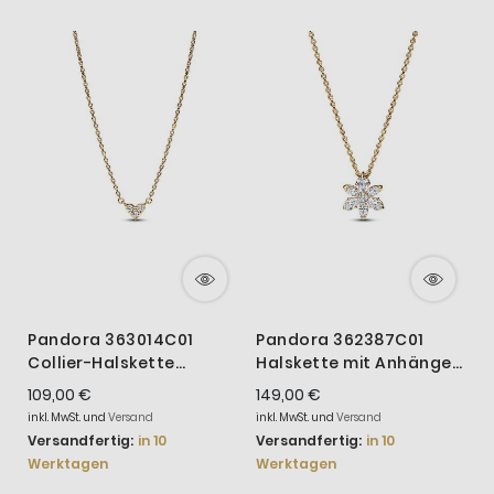
Pandora 363014C01
Pandora 362387C01
P
Collier-Halskette
Halskette mit Anhänger
C
Damen Drei Sterne Herz
Funkelnde Herbarium
D
109,00 €
149,00 €
6
Zirkonia Vergoldet
Cluster Vergoldet
Z
inkl. MwSt. und
Versand
inkl. MwSt. und
Versand
i
Versandfertig:
in 10
Versandfertig:
in 10
V
Werktagen
Werktagen
W