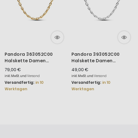
Pandora 363052C00
Pandora 393052C00
Halskette Damen
Halskette Damen
Unendlichkeitszeichen
Unendlichkeitszeichen
79,00 €
49,00 €
Vergoldet 50 cm
Sterling-Silber 50 cm
inkl. MwSt. und
Versand
inkl. MwSt. und
Versand
Versandfertig:
in 10
Versandfertig:
in 10
Werktagen
Werktagen