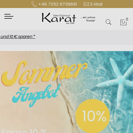
·
+49 7252 9739691
E‑Mail
0
Mei
0 € sparen *