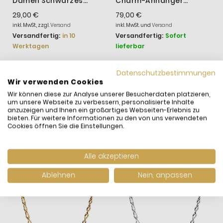
Damen Schwarzes
Charm-Anhänger
O
Murano-Glas Silber
Aufklappbar &
F
29,00 €
79,00 €
7
793117C00
Gravierbar
S
inkl. MwSt., zzgl.
Versand
inkl. MwSt. und
Versand
i
Liebesmedaillon Rosé
S
Versandfertig:
in 10
Versandfertig:
Sofort
V
Werktagen
lieferbar
l
Datenschutzbestimmungen
Wir verwenden Cookies
WIR HABEN ANDERE
Wir können diese zur Analyse unserer Besucherdaten platzieren,
um unsere Webseite zu verbessern, personalisierte Inhalte
PRODUKTE GEFUNDEN,
anzuzeigen und Ihnen ein großartiges Webseiten-Erlebnis zu
DIE IHNEN GEFALLEN
bieten. Für weitere Informationen zu den von uns verwendeten
Cookies öffnen Sie die Einstellungen.
KÖNNTEN!
Alle akzeptieren
Ablehnen
Nein, anpassen