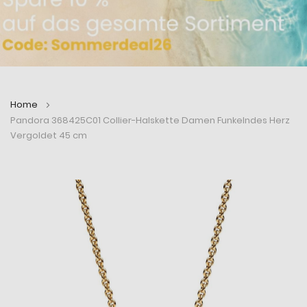
Home
Pandora 368425C01 Collier-Halskette Damen Funkelndes Herz
Vergoldet 45 cm
Zum
Zum
Ende
Anfang
der
der
Bildergalerie
Bildergalerie
springen
springen