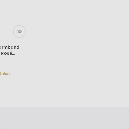
sarmband
k Rosé
ählen