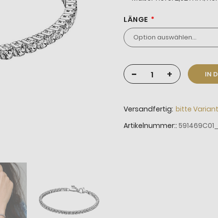
LÄNGE
-
+
IN 
Versandfertig:
bitte Varian
Artikelnummer:
591469C01