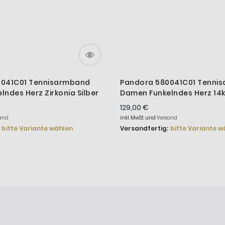
0041C01 Tennisarmband
Pandora 580041C01 Tenni
ndes Herz Zirkonia Silber
Damen Funkelndes Herz 14
Vergoldet
129,00 €
and
inkl. MwSt. und
Versand
bitte Variante wählen
Versandfertig:
bitte Variante w