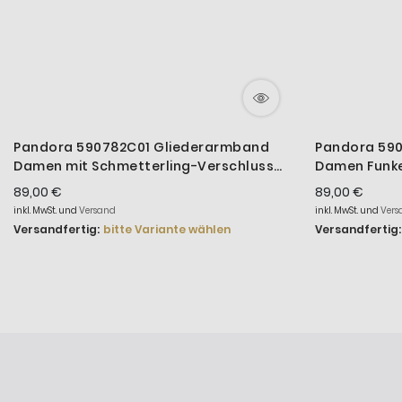
Pandora 590782C01 Gliederarmband
Pandora 59
Damen mit Schmetterling-Verschluss
Damen Funkel
Silber
89,00 €
89,00 €
inkl. MwSt. und
Versand
inkl. MwSt. und
Vers
Versandfertig:
bitte Variante wählen
Versandfertig: