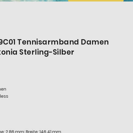
69C01 Tennisarmband Damen
onia Sterling-Silber
men
less
he: 2,86 mm; Breite: 146,41 mm