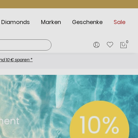
Diamonds
Marken
Geschenke
Sale
0
Mein
aren *