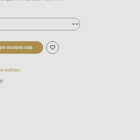
DEN WARENKORB
te wählen
_p