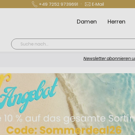
·
+49 7252 9739691
E‑Mail
Damen
Herren
Suche
Newsletter abonnieren und 10 € sp