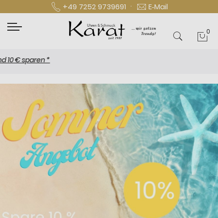
·
+49 7252 9739691
E‑Mail
0
Mei
 sparen *