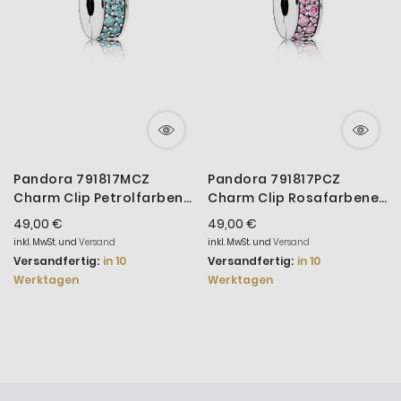
Pandora 791817MCZ
Pandora 791817PCZ
Charm Clip Petrolfarben
Charm Clip Rosafarbener
Sterling Silber
Pavé-Glanz
49,00 €
49,00 €
inkl. MwSt. und
Versand
inkl. MwSt. und
Versand
Versandfertig:
in 10
Versandfertig:
in 10
Werktagen
Werktagen