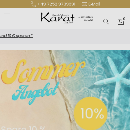
·
+49 7252 9739691
E‑Mail
0
Mei
€ sparen *