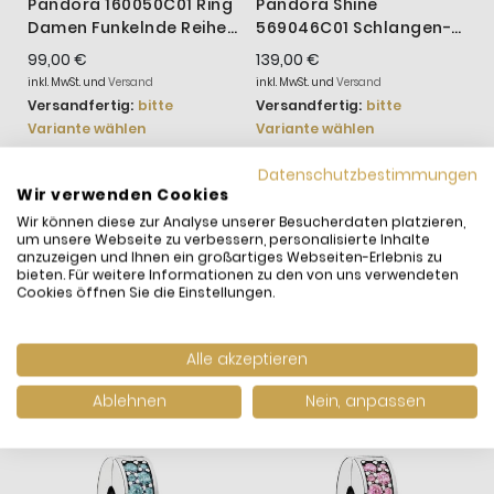
Pandora 160050C01 Ring
Pandora Shine
P
Damen Funkelnde Reihe
569046C01 Schlangen-
5
Ewigkeit 14k Vergoldet
Gliederarmband
99,00 €
139,00 €
1
Funkelndes Crown O
F
inkl. MwSt. und
Versand
inkl. MwSt. und
Versand
i
Versandfertig:
bitte
Versandfertig:
bitte
V
Variante wählen
Variante wählen
V
Datenschutzbestimmungen
Wir verwenden Cookies
Wir können diese zur Analyse unserer Besucherdaten platzieren,
WIR HABEN ANDERE
um unsere Webseite zu verbessern, personalisierte Inhalte
PRODUKTE GEFUNDEN,
anzuzeigen und Ihnen ein großartiges Webseiten-Erlebnis zu
bieten. Für weitere Informationen zu den von uns verwendeten
DIE IHNEN GEFALLEN
Cookies öffnen Sie die Einstellungen.
KÖNNTEN!
Alle akzeptieren
Ablehnen
Nein, anpassen