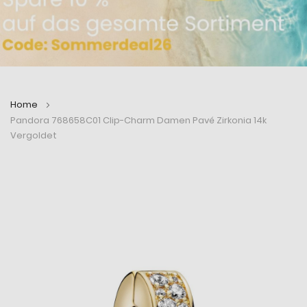
Home
Pandora 768658C01 Clip-Charm Damen Pavé Zirkonia 14k
Vergoldet
Zum
Zum
Ende
Anfang
der
der
Bildergalerie
Bildergalerie
springen
springen