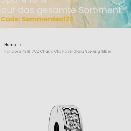
Home
Pandora 791817CZ Charm Clip Pavé-Glanz Sterling Silber
Zum
Zum
Ende
Anfang
der
der
Bildergalerie
Bildergalerie
springen
springen