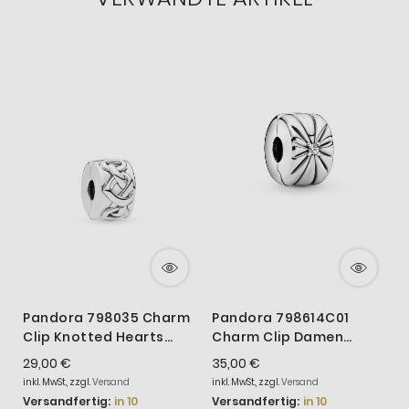
Pandora 798035 Charm
Pandora 798614C01
P
Clip Knotted Hearts
Charm Clip Damen
C
Sterling-Silber
Funkelnder
P
29,00 €
35,00 €
4
Sonnenstrahl Sterling-
inkl. MwSt., zzgl.
Versand
inkl. MwSt., zzgl.
Versand
i
Silber
Versandfertig:
in 10
Versandfertig:
in 10
V