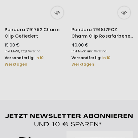
Pandora 791752 Charm
Pandora 791817PCZ
Clip Gefiedert
Charm Clip Rosafarbener
Pavé-Glanz
19,00 €
49,00 €
inkl. MwSt., zzgl.
Versand
inkl. MwSt. und
Versand
Versandfertig:
in 10
Versandfertig:
in 10
Werktagen
Werktagen