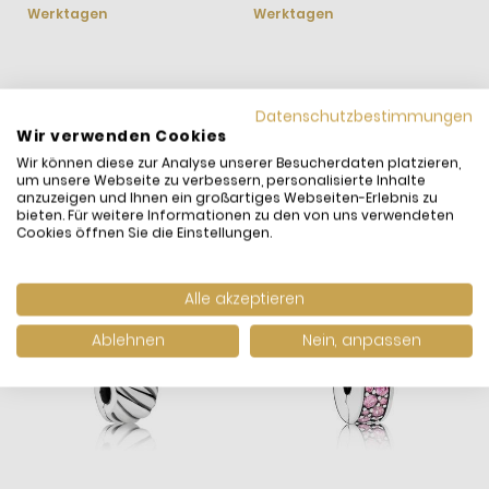
Werktagen
Werktagen
W
WIR HABEN ANDERE
Datenschutzbestimmungen
Wir verwenden Cookies
PRODUKTE GEFUNDEN,
Wir können diese zur Analyse unserer Besucherdaten platzieren,
DIE IHNEN GEFALLEN
um unsere Webseite zu verbessern, personalisierte Inhalte
KÖNNTEN!
anzuzeigen und Ihnen ein großartiges Webseiten-Erlebnis zu
bieten. Für weitere Informationen zu den von uns verwendeten
Cookies öffnen Sie die Einstellungen.
Alle akzeptieren
Ablehnen
Nein, anpassen