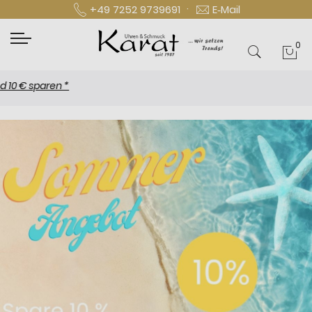
·
+49 7252 9739691
E‑Mail
0
Mei
sparen *