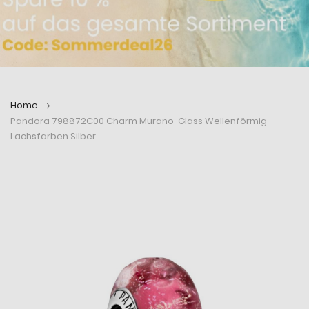
Home
Pandora 798872C00 Charm Murano-Glass Wellenförmig
Lachsfarben Silber
Zum
Zum
Ende
Anfang
der
der
Bildergalerie
Bildergalerie
springen
springen