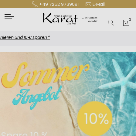
·
+49 7252 9739691
E‑Mail
0
Mei
n und 10 € sparen *