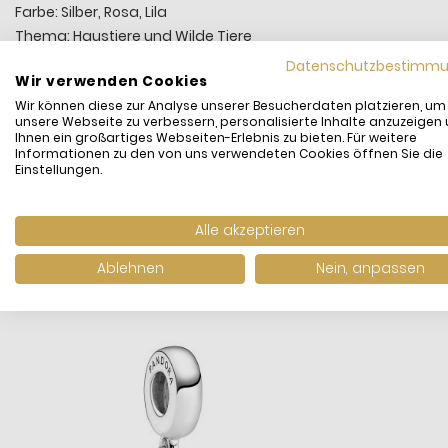
Farbe: Silber, Rosa, Lila
Thema: Haustiere und Wilde Tiere
Artikel: 798939C02
Datenschutzbestimm
Wir verwenden Cookies
Maße: Tiefe: 6,1 mm; Höhe: 16,5 mm; Breite: 13,4 mm
Wir können diese zur Analyse unserer Besucherdaten platzieren, um
unsere Webseite zu verbessern, personalisierte Inhalte anzuzeigen
Ihnen ein großartiges Webseiten-Erlebnis zu bieten. Für weitere
Informationen zu den von uns verwendeten Cookies öffnen Sie die
Einstellungen.
Alle akzeptieren
WIR HABEN ANDE
Ablehnen
Nein, anpassen