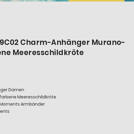
39C02 Charm-Anhänger Murano-
ene Meeresschildkröte
nger Damen
farbene Meeresschildkröte
a Moments Armbänder
ments