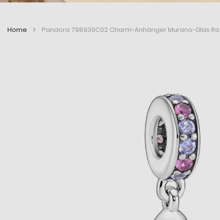
Home
Pandora 798939C02 Charm-Anhänger Murano-Glas Ros
Zum
Zum
Ende
Anfang
der
der
Bildergalerie
Bildergalerie
springen
springen