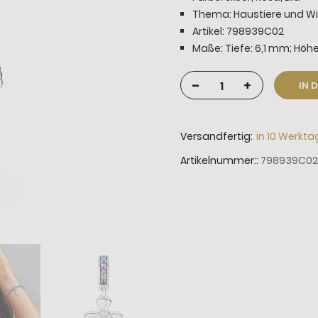
Thema: Haustiere und Wi
Artikel: 798939C02
Maße: Tiefe: 6,1 mm; Höhe
-
+
IN 
Versandfertig:
in 10 Werkt
Artikelnummer:
798939C02