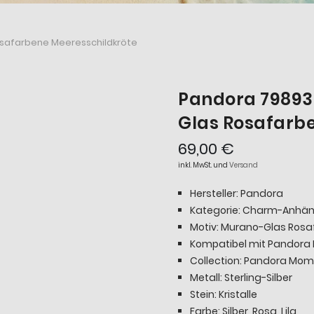
afarbene Meeresschildkröte
Pandora 7989
Glas Rosafarb
69,00 €
inkl. MwSt. und
Versand
Hersteller: Pandora
Kategorie: Charm-Anhä
Motiv: Murano-Glas Rosa
Kompatibel mit Pandor
Collection: Pandora Mo
Metall: Sterling-Silber
Stein: Kristalle
Farbe: Silber, Rosa, Lila