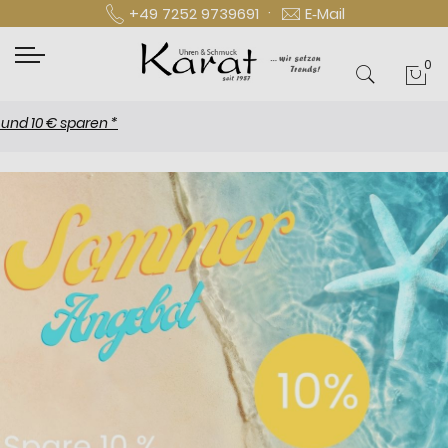
·
+49 7252 9739691
E‑Mail
0
Mei
 € sparen *