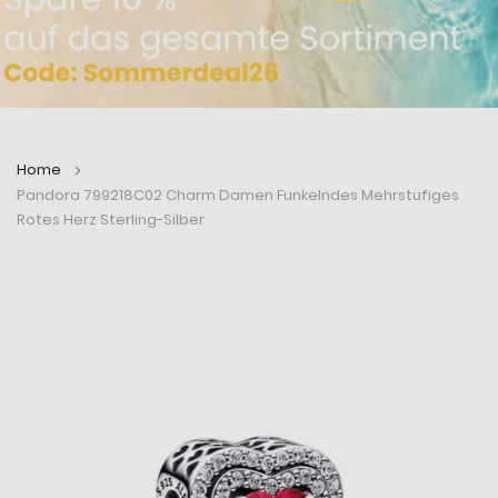
Home
Pandora 799218C02 Charm Damen Funkelndes Mehrstufiges
Rotes Herz Sterling-Silber
Zum
Zum
Ende
Anfang
der
der
Bildergalerie
Bildergalerie
springen
springen