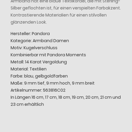
Armband hat eine blaue Textilkordel, die mit Sterling-
Silber geflochten ist, für einen verspielten Farbakzent.
Kontrastierende Materialien für einen stilvollen
glänzenden Look.
Hersteller: Pandora
Kategorie: Armband Damen
Motiv: Kugelverschluss
Kombinierbar mit Pandora Moments
Metall: 14 Karat Vergoldung
Material: Textilien
Farbe: blau, gelbgoldfarben
Maße: 9 mm tief, 9 mm hoch, 9 mm breit
Artikelnummer: 563816C02
In Längen 16 cm, 17 cm, 18 cm, 19 cm, 20 cm, 21 cm und
23 cm erhältlich