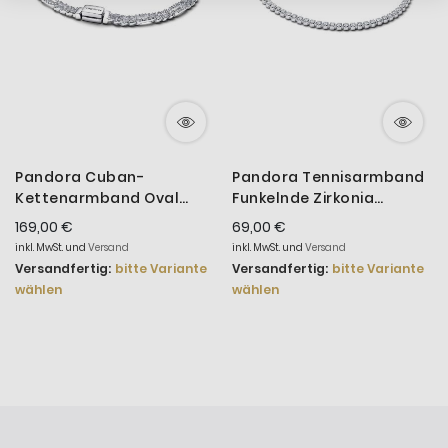
Pandora Cuban-
Pandora Tennisarmband
Kettenarmband Oval
Funkelnde Zirkonia
Zirkonia Sterlingsilber
Sterling-Silber 593927C01
169,00 €
69,00 €
594227C01
inkl. MwSt. und
Versand
inkl. MwSt. und
Versand
Versandfertig:
bitte Variante
Versandfertig:
bitte Variante
wählen
wählen