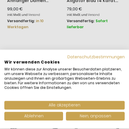
Anhänger Damen
Aligator Blau 14 Karat
A
Beweglicher Fisch 14K
Vergoldet 764624C01
Z
99,00 €
79,00 €
5
Vergoldet 764686C01
inkl. MwSt. und
Versand
inkl. MwSt. und
Versand
i
Versandfertig:
in 10
Versandfertig:
Sofort
V
Werktagen
lieferbar
l
WIR HABEN ANDERE
Datenschutzbestimmungen
PRODUKTE GEFUNDEN,
Wir verwenden Cookies
DIE IHNEN GEFALLEN
Wir können diese zur Analyse unserer Besucherdaten platzieren,
KÖNNTEN!
um unsere Webseite zu verbessern, personalisierte Inhalte
anzuzeigen und Ihnen ein großartiges Webseiten-Erlebnis zu
bieten. Für weitere Informationen zu den von uns verwendeten
Cookies öffnen Sie die Einstellungen.
Alle akzeptieren
Ablehnen
Nein, anpassen